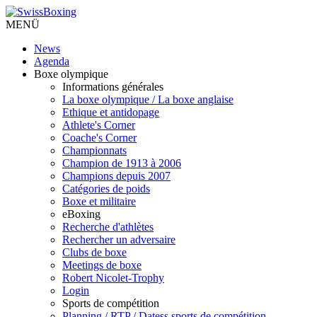
MENÜ
News
Agenda
Boxe olympique
Informations générales
La boxe olympique / La boxe anglaise
Ethique et antidopage
Athlete's Corner
Coache's Corner
Championnats
Champion de 1913 à 2006
Champions depuis 2007
Catégories de poids
Boxe et militaire
eBoxing
Recherche d'athlètes
Rechercher un adversaire
Clubs de boxe
Meetings de boxe
Robert Nicolet-Trophy
Login
Sports de compétition
Planning / RTP / Datess sports de compétition