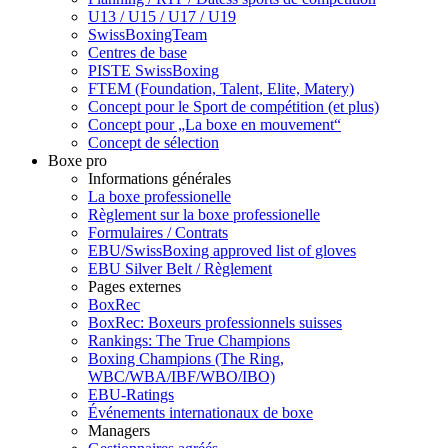
U13 / U15 / U17 / U19
SwissBoxingTeam
Centres de base
PISTE SwissBoxing
FTEM (Foundation, Talent, Elite, Matery)
Concept pour le Sport de compétition (et plus)
Concept pour „La boxe en mouvement“
Concept de sélection
Boxe pro
Informations générales
La boxe professionelle
Règlement sur la boxe professionelle
Formulaires / Contrats
EBU/SwissBoxing approved list of gloves
EBU Silver Belt / Règlement
Pages externes
BoxRec
BoxRec: Boxeurs professionnels suisses
Rankings: The True Champions
Boxing Champions (The Ring,
WBC/WBA/IBF/WBO/IBO)
EBU-Ratings
Événements internationaux de boxe
Managers