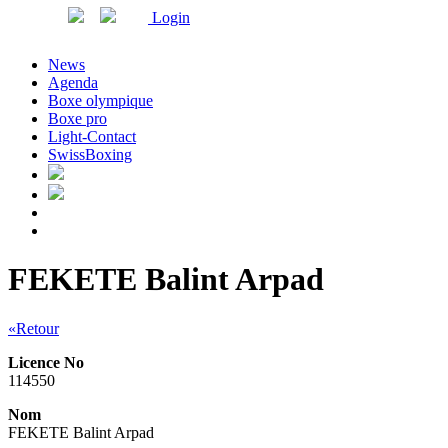
Login
News
Agenda
Boxe olympique
Boxe pro
Light-Contact
SwissBoxing
FEKETE Balint Arpad
«Retour
Licence No
114550
Nom
FEKETE Balint Arpad