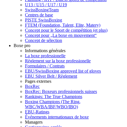
U13 / U15 / U17 / U19
SwissBoxingTeam
Centres de base
PISTE SwissBoxing
FTEM (Foundation, Talent, Elite, Matery)
Concept pour le Sport de compétition (et plus)
Concept pour „La boxe en mouvement“
Concept de sélection
Boxe pro
Informations générales
La boxe professionelle
Règlement sur la boxe professionelle
Formulaires / Contrats
EBU/SwissBoxing approved list of gloves
EBU Silver Belt / Règlement
Pages externes
BoxRec
BoxRec: Boxeurs professionnels suisses
Rankings: The True Champions
Boxing Champions (The Ring,
WBC/WBA/IBF/WBO/IBO)
EBU-Ratings
Événements internationaux de boxe
Managers