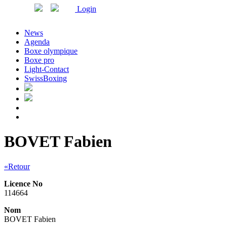
Login
News
Agenda
Boxe olympique
Boxe pro
Light-Contact
SwissBoxing
BOVET Fabien
«Retour
Licence No
114664
Nom
BOVET Fabien