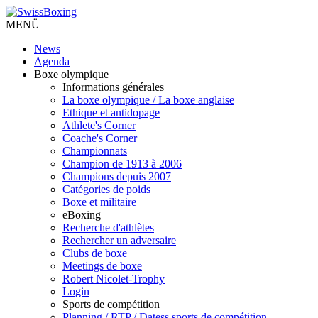
MENÜ
News
Agenda
Boxe olympique
Informations générales
La boxe olympique / La boxe anglaise
Ethique et antidopage
Athlete's Corner
Coache's Corner
Championnats
Champion de 1913 à 2006
Champions depuis 2007
Catégories de poids
Boxe et militaire
eBoxing
Recherche d'athlètes
Rechercher un adversaire
Clubs de boxe
Meetings de boxe
Robert Nicolet-Trophy
Login
Sports de compétition
Planning / RTP / Datess sports de compétition