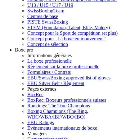
U13 / U15 / U17 / U19
SwissBoxingTeam
Centres de base
PISTE SwissBoxing
FTEM (Foundation, Talent, Elite, Matery)
Concept pour le Sport de compétition (et plus)
Concept pour „La boxe en mouvement“
Concept de sélection
Boxe pro
Informations générales
La boxe professionelle
Règlement sur la boxe professionelle
Formulaires / Contrats
EBU/SwissBoxing approved list of gloves
EBU Silver Belt / Règlement
Pages externes
BoxRec
BoxRec: Boxeurs professionnels suisses
Rankings: The True Champions
Boxing Champions (The Ring,
WBC/WBA/IBF/WBO/IBO)
EBU-Ratings
Événements internationaux de boxe
Managers