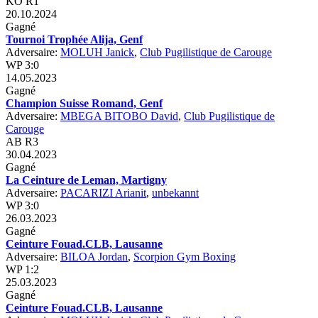
KO R1
20.10.2024
Gagné
Tournoi Trophée Alija, Genf
Adversaire:
MOLUH Janick
,
Club Pugilistique de Carouge
WP 3:0
14.05.2023
Gagné
Champion Suisse Romand, Genf
Adversaire:
MBEGA BITOBO David
,
Club Pugilistique de
Carouge
AB R3
30.04.2023
Gagné
La Ceinture de Leman, Martigny
Adversaire:
PACARIZI Arianit
,
unbekannt
WP 3:0
26.03.2023
Gagné
Ceinture Fouad.CLB, Lausanne
Adversaire:
BILOA Jordan
,
Scorpion Gym Boxing
WP 1:2
25.03.2023
Gagné
Ceinture Fouad.CLB, Lausanne