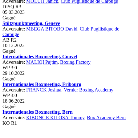
Adversaire:
MOLUH Janick
,
Club Pugilistique de Carouge
DISQ R3
05.03.2023
Gagné
Stützpunktmeeting, Geneve
Adversaire:
MBEGA BITOBO David
,
Club Pugilistique de
Carouge
AB R2
10.12.2022
Gagné
Internationales Boxmeeting, Couvet
Adversaire:
MALIQI Pajtim
,
Boxing Factory
WP 3:0
29.10.2022
Gagné
Internationales Boxmeeting, Fribourg
Adversaire:
FRANCK Joshua
,
Vernier Boxing Academy
WP 3:0
18.06.2022
Gagné
Internationales Boxmeeting, Bern
Adversaire:
KIBONGE KILOSA Tommy
,
Box Academy Bern
KO R1