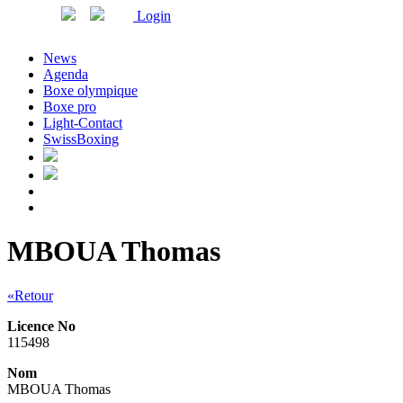
Login
News
Agenda
Boxe olympique
Boxe pro
Light-Contact
SwissBoxing
MBOUA Thomas
«Retour
Licence No
115498
Nom
MBOUA Thomas