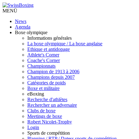
MENÜ
News
Agenda
Boxe olympique
Informations générales
La boxe olympique / La boxe anglaise
Ethique et antidopage
Athlete's Corner
Coache's Corner
Championnats
Champion de 1913 à 2006
Champions depuis 2007
Catégories de poids
Boxe et militaire
eBoxing
Recherche d'athlètes
Rechercher un adversaire
Clubs de boxe
Meetings de boxe
Robert Nicolet-Trophy
Login
Sports de compétition
Planning / RTP / Datess sports de compétition