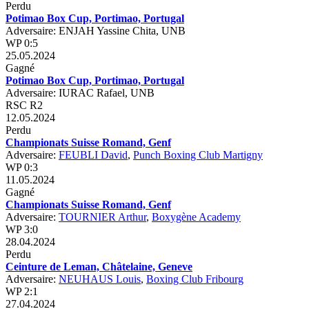
Perdu
Potimao Box Cup, Portimao, Portugal
Adversaire: ENJAH Yassine Chita, UNB
WP 0:5
25.05.2024
Gagné
Potimao Box Cup, Portimao, Portugal
Adversaire: IURAC Rafael, UNB
RSC R2
12.05.2024
Perdu
Championats Suisse Romand, Genf
Adversaire:
FEUBLI David
,
Punch Boxing Club Martigny
WP 0:3
11.05.2024
Gagné
Championats Suisse Romand, Genf
Adversaire:
TOURNIER Arthur
,
Boxygène Academy
WP 3:0
28.04.2024
Perdu
Ceinture de Leman, Châtelaine, Geneve
Adversaire:
NEUHAUS Louis
,
Boxing Club Fribourg
WP 2:1
27.04.2024