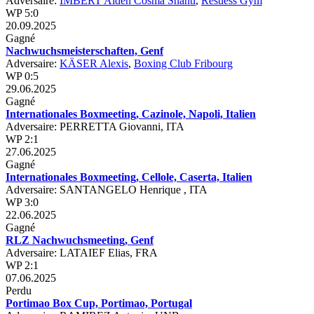
Adversaire:
IMBERT Aiden Cosma Shanti
,
Restless Gym
WP 5:0
20.09.2025
Gagné
Nachwuchsmeisterschaften, Genf
Adversaire:
KÄSER Alexis
,
Boxing Club Fribourg
WP 0:5
29.06.2025
Gagné
Internationales Boxmeeting, Cazinole, Napoli, Italien
Adversaire: PERRETTA Giovanni, ITA
WP 2:1
27.06.2025
Gagné
Internationales Boxmeeting, Cellole, Caserta, Italien
Adversaire: SANTANGELO Henrique , ITA
WP 3:0
22.06.2025
Gagné
RLZ Nachwuchsmeeting, Genf
Adversaire: LATAIEF Elias, FRA
WP 2:1
07.06.2025
Perdu
Portimao Box Cup, Portimao, Portugal