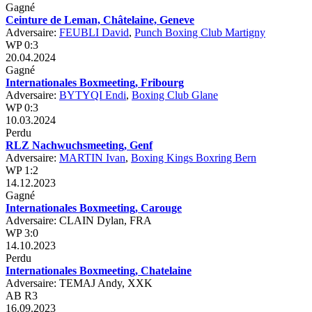
Gagné
Ceinture de Leman, Châtelaine, Geneve
Adversaire:
FEUBLI David
,
Punch Boxing Club Martigny
WP 0:3
20.04.2024
Gagné
Internationales Boxmeeting, Fribourg
Adversaire:
BYTYQI Endi
,
Boxing Club Glane
WP 0:3
10.03.2024
Perdu
RLZ Nachwuchsmeeting, Genf
Adversaire:
MARTIN Ivan
,
Boxing Kings Boxring Bern
WP 1:2
14.12.2023
Gagné
Internationales Boxmeeting, Carouge
Adversaire: CLAIN Dylan, FRA
WP 3:0
14.10.2023
Perdu
Internationales Boxmeeting, Chatelaine
Adversaire: TEMAJ Andy, XXK
AB R3
16.09.2023