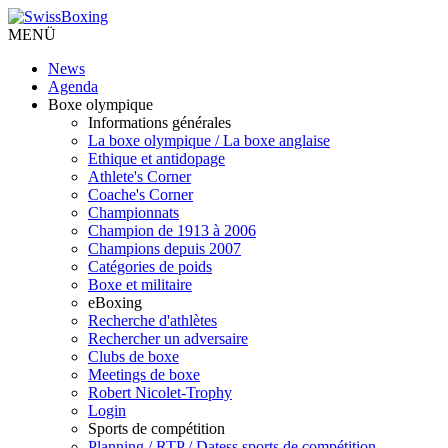
MENÜ
News
Agenda
Boxe olympique
Informations générales
La boxe olympique / La boxe anglaise
Ethique et antidopage
Athlete's Corner
Coache's Corner
Championnats
Champion de 1913 à 2006
Champions depuis 2007
Catégories de poids
Boxe et militaire
eBoxing
Recherche d'athlètes
Rechercher un adversaire
Clubs de boxe
Meetings de boxe
Robert Nicolet-Trophy
Login
Sports de compétition
Planning / RTP / Datess sports de compétition