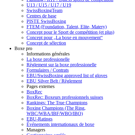
U13 / U15 / U17 / U19
SwissBoxingTeam
Centres de base
PISTE SwissBoxing
FTEM (Foundation, Talent, Elite, Matery)
Concept pour le Sport de compétition (et plus)
Concept pour „La boxe en mouvement“
Concept de sélection
Boxe pro
Informations générales
La boxe professionelle
Règlement sur la boxe professionelle
Formulaires / Contrats
EBU/SwissBoxing approved list of gloves
EBU Silver Belt / Règlement
Pages externes
BoxRec
BoxRec: Boxeurs professionnels suisses
Rankings: The True Champions
Boxing Champions (The Ring,
WBC/WBA/IBF/WBO/IBO)
EBU-Ratings
Événements internationaux de boxe
Managers