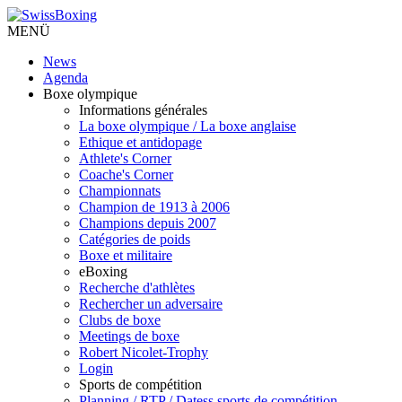
MENÜ
News
Agenda
Boxe olympique
Informations générales
La boxe olympique / La boxe anglaise
Ethique et antidopage
Athlete's Corner
Coache's Corner
Championnats
Champion de 1913 à 2006
Champions depuis 2007
Catégories de poids
Boxe et militaire
eBoxing
Recherche d'athlètes
Rechercher un adversaire
Clubs de boxe
Meetings de boxe
Robert Nicolet-Trophy
Login
Sports de compétition
Planning / RTP / Datess sports de compétition