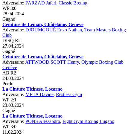
Adversaire:
FARZAD Jafari
,
Classic Boxing
WP 3:0
28.04.2024
Gagné
Ceinture de Leman, Châtelaine, Geneve
Adversaire:
DJOUMGOUÉ Enzo Nathan
,
Team Masters Boxing
Club
DISQ R2
27.04.2024
Gagné
Ceinture de Leman, Châtelaine, Geneve
Adversaire:
ATTWOOD SCOTT Henry
,
Olympic Boxing Club
Genève
AB R2
24.03.2024
Perdu
La Cinture Ticinese, Locarno
Adversaire:
META Davide
,
Restless Gym
WP 2:1
23.03.2024
Gagné
La Cinture Ticinese, Locarno
Adversaire:
PONS Alessandro
,
Fight Gym Boxing Lugano
WP 3:0
11.02.2024