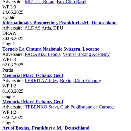
Adversaire:
MUTLU Boran
,
Box Club Basel
WP 3:0
24.05.2025
Egalité
Internationales Boxmeeting, Frankfurt a.M., Deutschland
Adversaire: ALDAS Arda, DEU
DRAW
30.03.2025
Gagné
Torneio La Cintura Nazionale Svizzera, Locarno
Adversaire:
PACARIZI Leonis
,
Vernier Boxing Academy
WP 0:3
02.03.2025
Perdu
Memorial Marc Tschanz, Genf
Adversaire:
PERRITAZ Jules
,
Boxing Club Fribourg
WP 1:2
01.03.2025
Gagné
Memorial Marc Tschanz, Genf
Adversaire:
TEBENKO Stavr
,
Club Pugilistique de Carouge
WP 1:2
02.02.2025
Gagné
Art of Boxing, Frankfurt a.M., Deutschland