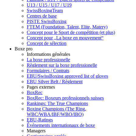
U13 / U15 / U17 / U19
SwissBoxingTeam
Centres de base
PISTE SwissBoxing
FTEM (Foundation, Talent, Elite, Matery)
Concept pour le Sport de compétition (et plus)
Concept pour „La boxe en mouvement“
Concept de sélection
Boxe pro
Informations générales
La boxe professionelle
Règlement sur la boxe professionelle
Formulaires / Contrats
EBU/SwissBoxing approved list of gloves
EBU Silver Belt / Règlement
Pages externes
BoxRec
BoxRec: Boxeurs professionnels suisses
Rankings: The True Champions
Boxing Champions (The Ring,
WBC/WBA/IBF/WBO/IBO)
EBU-Ratings
Événements internationaux de boxe
Managers