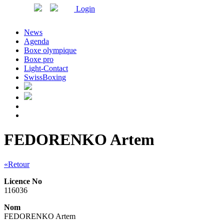
Login
News
Agenda
Boxe olympique
Boxe pro
Light-Contact
SwissBoxing
FEDORENKO Artem
«Retour
Licence No
116036
Nom
FEDORENKO Artem