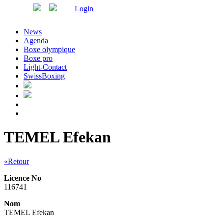
Login
News
Agenda
Boxe olympique
Boxe pro
Light-Contact
SwissBoxing
TEMEL Efekan
«Retour
Licence No
116741
Nom
TEMEL Efekan