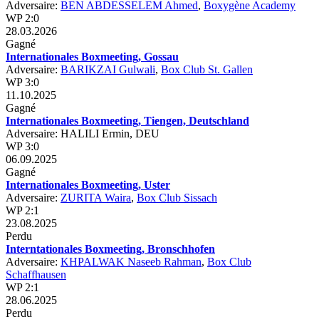
Adversaire:
BEN ABDESSELEM Ahmed
,
Boxygène Academy
WP 2:0
28.03.2026
Gagné
Internationales Boxmeeting, Gossau
Adversaire:
BARIKZAI Gulwali
,
Box Club St. Gallen
WP 3:0
11.10.2025
Gagné
Internationales Boxmeeting, Tiengen, Deutschland
Adversaire: HALILI Ermin, DEU
WP 3:0
06.09.2025
Gagné
Internationales Boxmeeting, Uster
Adversaire:
ZURITA Waira
,
Box Club Sissach
WP 2:1
23.08.2025
Perdu
Interntationales Boxmeeting, Bronschhofen
Adversaire:
KHPALWAK Naseeb Rahman
,
Box Club
Schaffhausen
WP 2:1
28.06.2025
Perdu