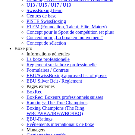
U13 / U15 / U17 / U19
SwissBoxingTeam
Centres de base
PISTE SwissBoxing
FTEM (Foundation, Talent, Elite, Matery)
Concept pour le Sport de compétition (et plus)
Concept pour „La boxe en mouvement“
Concept de sélection
Boxe pro
Informations générales
La boxe professionelle
Règlement sur la boxe professionelle
Formulaires / Contrats
EBU/SwissBoxing approved list of gloves
EBU Silver Belt / Règlement
Pages externes
BoxRec
BoxRec: Boxeurs professionnels suisses
Rankings: The True Champions
Boxing Champions (The Ring,
WBC/WBA/IBF/WBO/IBO)
EBU-Ratings
Événements internationaux de boxe
Managers