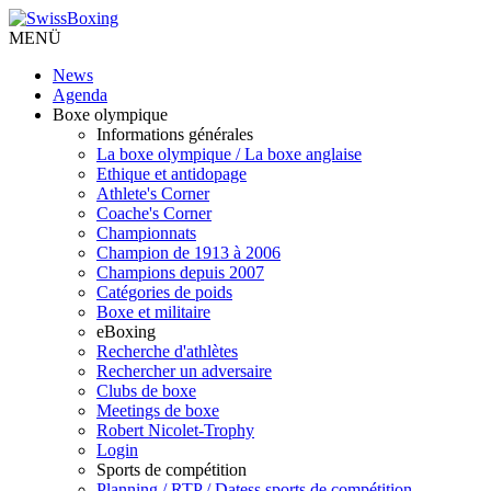
MENÜ
News
Agenda
Boxe olympique
Informations générales
La boxe olympique / La boxe anglaise
Ethique et antidopage
Athlete's Corner
Coache's Corner
Championnats
Champion de 1913 à 2006
Champions depuis 2007
Catégories de poids
Boxe et militaire
eBoxing
Recherche d'athlètes
Rechercher un adversaire
Clubs de boxe
Meetings de boxe
Robert Nicolet-Trophy
Login
Sports de compétition
Planning / RTP / Datess sports de compétition