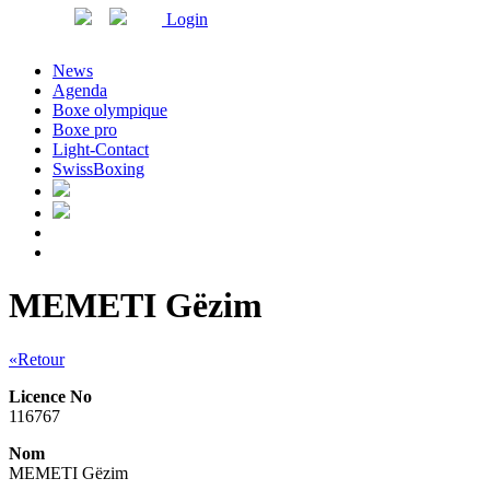
Login
News
Agenda
Boxe olympique
Boxe pro
Light-Contact
SwissBoxing
MEMETI Gëzim
«Retour
Licence No
116767
Nom
MEMETI Gëzim