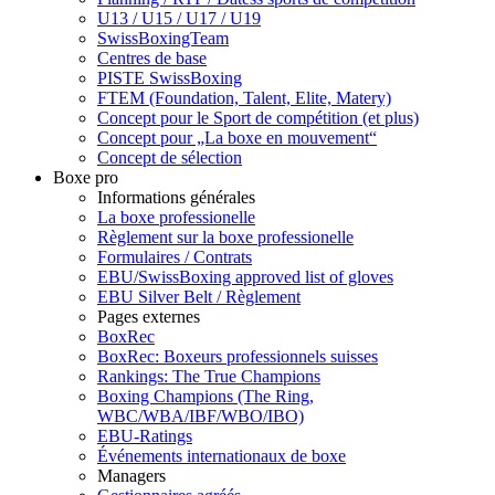
U13 / U15 / U17 / U19
SwissBoxingTeam
Centres de base
PISTE SwissBoxing
FTEM (Foundation, Talent, Elite, Matery)
Concept pour le Sport de compétition (et plus)
Concept pour „La boxe en mouvement“
Concept de sélection
Boxe pro
Informations générales
La boxe professionelle
Règlement sur la boxe professionelle
Formulaires / Contrats
EBU/SwissBoxing approved list of gloves
EBU Silver Belt / Règlement
Pages externes
BoxRec
BoxRec: Boxeurs professionnels suisses
Rankings: The True Champions
Boxing Champions (The Ring,
WBC/WBA/IBF/WBO/IBO)
EBU-Ratings
Événements internationaux de boxe
Managers