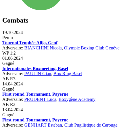
Combats
19.10.2024
Perdu
Tournoi Trophée Alija, Genf
Adversaire:
BIANCHINI Nicola
,
Olympic Boxing Club Genève
WP 1:2
01.06.2024
Gagné
Internationales Boxmeeting, Basel
Adversaire:
PAULIN Gian
,
Box Ring Basel
AB R3
14.04.2024
Gagné
First round Tournament, Payerne
Adversaire:
PRUDENT Luca
,
Boxygène Academy
AB R2
13.04.2024
Gagné
First round Tournament, Payerne
Adversaire:
GENHART Esteban
,
Club Pugilistique de Carouge