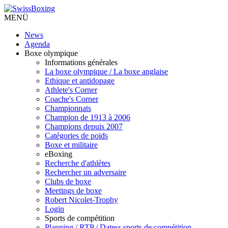
MENÜ
News
Agenda
Boxe olympique
Informations générales
La boxe olympique / La boxe anglaise
Ethique et antidopage
Athlete's Corner
Coache's Corner
Championnats
Champion de 1913 à 2006
Champions depuis 2007
Catégories de poids
Boxe et militaire
eBoxing
Recherche d'athlètes
Rechercher un adversaire
Clubs de boxe
Meetings de boxe
Robert Nicolet-Trophy
Login
Sports de compétition
Planning / RTP / Datess sports de compétition