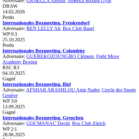
Adversaire:
GIOIELLA Alessio
,
America Boxing Gym
DRAW
14.02.2026
Perdu
Internationales Boxmeeting, Frenkendorf
Adversaire:
BEN LELLY Ali
,
Box Club Basel
WP 0:3
25.10.2025
Perdu
Internationales Boxmeeting, Colombier
Adversaire:
GUEREKOZOUNGBO Clément
,
Fight Move
Academy Boxing
RSC R3
04.10.2025
Gagné
Internationales Boxmeeting, Biel
Adversaire:
AFSHAR ARASHLOU Amir Nader
,
Cercle des Sports
Genève
WP 3:0
13.09.2025
Gagné
Internationales Boxmeeting, Grenchen
Adversaire:
GOCMANAC David
,
Box Club Zürich
WP 2:1
28.06.2025