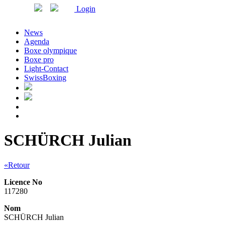
Login
News
Agenda
Boxe olympique
Boxe pro
Light-Contact
SwissBoxing
SCHÜRCH Julian
«Retour
Licence No
117280
Nom
SCHÜRCH Julian