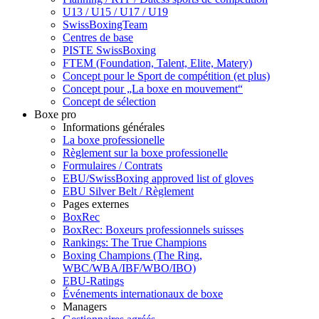
U13 / U15 / U17 / U19
SwissBoxingTeam
Centres de base
PISTE SwissBoxing
FTEM (Foundation, Talent, Elite, Matery)
Concept pour le Sport de compétition (et plus)
Concept pour „La boxe en mouvement“
Concept de sélection
Boxe pro
Informations générales
La boxe professionelle
Règlement sur la boxe professionelle
Formulaires / Contrats
EBU/SwissBoxing approved list of gloves
EBU Silver Belt / Règlement
Pages externes
BoxRec
BoxRec: Boxeurs professionnels suisses
Rankings: The True Champions
Boxing Champions (The Ring,
WBC/WBA/IBF/WBO/IBO)
EBU-Ratings
Événements internationaux de boxe
Managers