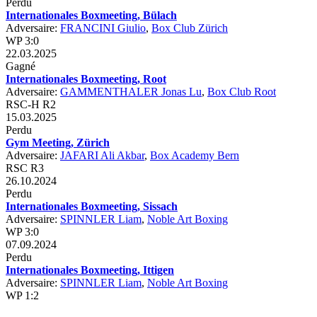
Perdu
Internationales Boxmeeting, Bülach
Adversaire:
FRANCINI Giulio
,
Box Club Zürich
WP 3:0
22.03.2025
Gagné
Internationales Boxmeeting, Root
Adversaire:
GAMMENTHALER Jonas Lu
,
Box Club Root
RSC-H R2
15.03.2025
Perdu
Gym Meeting, Zürich
Adversaire:
JAFARI Ali Akbar
,
Box Academy Bern
RSC R3
26.10.2024
Perdu
Internationales Boxmeeting, Sissach
Adversaire:
SPINNLER Liam
,
Noble Art Boxing
WP 3:0
07.09.2024
Perdu
Internationales Boxmeeting, Ittigen
Adversaire:
SPINNLER Liam
,
Noble Art Boxing
WP 1:2