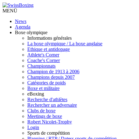
MENÜ
News
Agenda
Boxe olympique
Informations générales
La boxe olympique / La boxe anglaise
Ethique et antidopage
Athlete's Corner
Coache's Corner
Championnats
Champion de 1913 à 2006
Champions depuis 2007
Catégories de poids
Boxe et militaire
eBoxing
Recherche d'athlètes
Rechercher un adversaire
Clubs de boxe
Meetings de boxe
Robert Nicolet-Trophy
Login
Sports de compétition
Planning / RTP / Datess sports de compétition