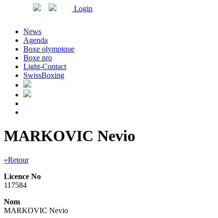
Login
News
Agenda
Boxe olympique
Boxe pro
Light-Contact
SwissBoxing
MARKOVIC Nevio
«Retour
Licence No
117584
Nom
MARKOVIC Nevio