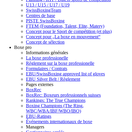
U13 / U15 / U17 / U19
SwissBoxingTeam
Centres de base
PISTE SwissBoxing
FTEM (Foundation, Talent, Elite, Matery)
Concept pour le Sport de compétition (et plus)
Concept pour „La boxe en mouvement“
Concept de sélection
Boxe pro
Informations générales
La boxe professionelle
Règlement sur la boxe professionelle
Formulaires / Contrats
EBU/SwissBoxing approved list of gloves
EBU Silver Belt / Règlement
Pages externes
BoxRec
BoxRec: Boxeurs professionnels suisses
Rankings: The True Champions
Boxing Champions (The Ring,
WBC/WBA/IBF/WBO/IBO)
EBU-Ratings
Événements internationaux de boxe
Managers