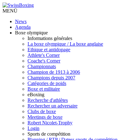
MENÜ
News
Agenda
Boxe olympique
Informations générales
La boxe olympique / La boxe anglaise
Ethique et antidopage
Athlete's Corner
Coache's Corner
Championnats
Champion de 1913 à 2006
Champions depuis 2007
Catégories de poids
Boxe et militaire
eBoxing
Recherche d'athlètes
Rechercher un adversaire
Clubs de boxe
Meetings de boxe
Robert Nicolet-Trophy
Login
Sports de compétition
Planning / RTP / Datess sports de compétition