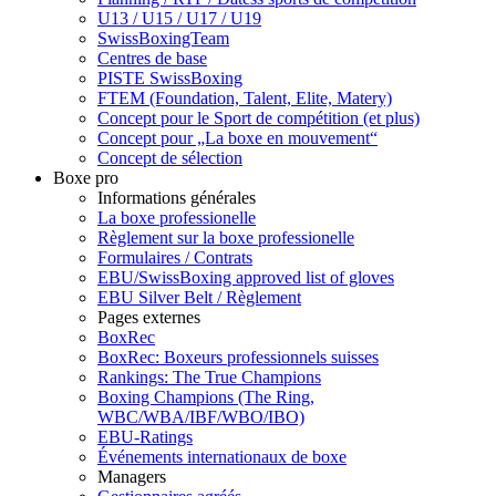
U13 / U15 / U17 / U19
SwissBoxingTeam
Centres de base
PISTE SwissBoxing
FTEM (Foundation, Talent, Elite, Matery)
Concept pour le Sport de compétition (et plus)
Concept pour „La boxe en mouvement“
Concept de sélection
Boxe pro
Informations générales
La boxe professionelle
Règlement sur la boxe professionelle
Formulaires / Contrats
EBU/SwissBoxing approved list of gloves
EBU Silver Belt / Règlement
Pages externes
BoxRec
BoxRec: Boxeurs professionnels suisses
Rankings: The True Champions
Boxing Champions (The Ring,
WBC/WBA/IBF/WBO/IBO)
EBU-Ratings
Événements internationaux de boxe
Managers