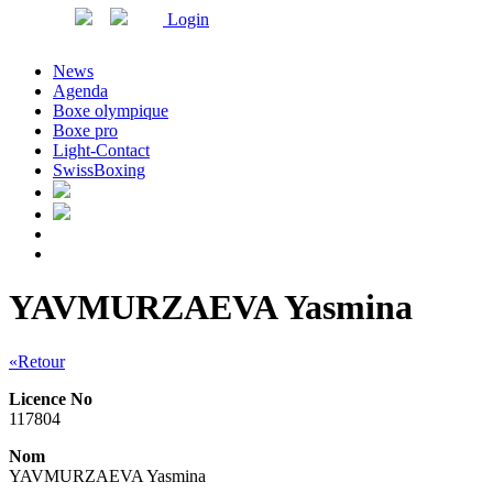
Login
News
Agenda
Boxe olympique
Boxe pro
Light-Contact
SwissBoxing
YAVMURZAEVA Yasmina
«Retour
Licence No
117804
Nom
YAVMURZAEVA Yasmina