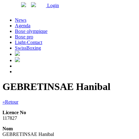
Login
News
Agenda
Boxe olympique
Boxe pro
Light-Contact
SwissBoxing
GEBRETINSAE Hanibal
«Retour
Licence No
117827
Nom
GEBRETINSAE Hanibal