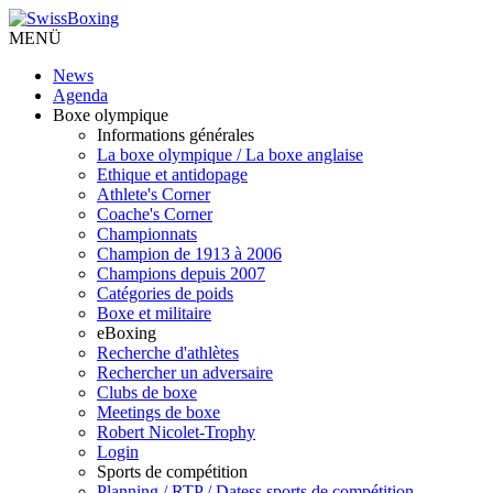
MENÜ
News
Agenda
Boxe olympique
Informations générales
La boxe olympique / La boxe anglaise
Ethique et antidopage
Athlete's Corner
Coache's Corner
Championnats
Champion de 1913 à 2006
Champions depuis 2007
Catégories de poids
Boxe et militaire
eBoxing
Recherche d'athlètes
Rechercher un adversaire
Clubs de boxe
Meetings de boxe
Robert Nicolet-Trophy
Login
Sports de compétition
Planning / RTP / Datess sports de compétition