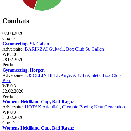
Combats
07.03.2026
Gagné
Gymmeeting, St. Gallen
Adversaire:
BARIKZAI Gulwali
,
Box Club St. Gallen
WP 3:0
28.02.2026
Perdu
Gymmeeting, Horgen
Adversaire:
JOSCELIN BELL Ange
,
ABCB Athletic Box Club
Bern
WP 0:3
22.02.2026
Perdu
Womens Heidiland Cup, Bad Ragaz
Adversaire:
HOTAK Atiqullah
,
Olympic Boxing New Generation
WP 0:3
21.02.2026
Gagné
Womens Heidiland Cup, Bad Ragaz