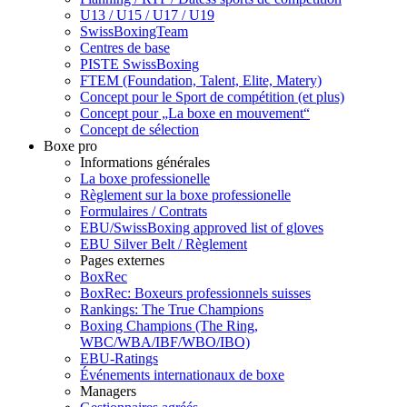
U13 / U15 / U17 / U19
SwissBoxingTeam
Centres de base
PISTE SwissBoxing
FTEM (Foundation, Talent, Elite, Matery)
Concept pour le Sport de compétition (et plus)
Concept pour „La boxe en mouvement“
Concept de sélection
Boxe pro
Informations générales
La boxe professionelle
Règlement sur la boxe professionelle
Formulaires / Contrats
EBU/SwissBoxing approved list of gloves
EBU Silver Belt / Règlement
Pages externes
BoxRec
BoxRec: Boxeurs professionnels suisses
Rankings: The True Champions
Boxing Champions (The Ring,
WBC/WBA/IBF/WBO/IBO)
EBU-Ratings
Événements internationaux de boxe
Managers