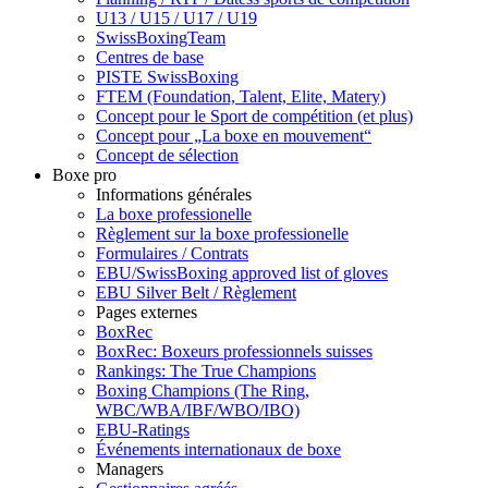
U13 / U15 / U17 / U19
SwissBoxingTeam
Centres de base
PISTE SwissBoxing
FTEM (Foundation, Talent, Elite, Matery)
Concept pour le Sport de compétition (et plus)
Concept pour „La boxe en mouvement“
Concept de sélection
Boxe pro
Informations générales
La boxe professionelle
Règlement sur la boxe professionelle
Formulaires / Contrats
EBU/SwissBoxing approved list of gloves
EBU Silver Belt / Règlement
Pages externes
BoxRec
BoxRec: Boxeurs professionnels suisses
Rankings: The True Champions
Boxing Champions (The Ring,
WBC/WBA/IBF/WBO/IBO)
EBU-Ratings
Événements internationaux de boxe
Managers