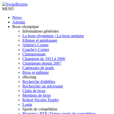
MENÜ
News
Agenda
Boxe olympique
Informations générales
La boxe olympique / La boxe anglaise
Ethique et antidopage
Athlete's Corner
Coache's Corner
Championnats
Champion de 1913 à 2006
Champions depuis 2007
Catégories de poids
Boxe et militaire
eBoxing
Recherche d'athlètes
Rechercher un adversaire
Clubs de boxe
Meetings de boxe
Robert Nicolet-Trophy
Login
Sports de compétition
Planning / RTP / Datess sports de compétition