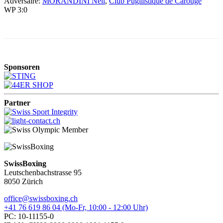
Adversaire:
MORANDINI Neil
,
Club Pugilistique de Carouge
WP 3:0
Sponsoren
Partner
SwissBoxing
Leutschenbachstrasse 95
8050 Zürich
office@swissboxing.ch
+41 76 619 86 04 (Mo-Fr, 10:00 - 12:00 Uhr)
PC: 10-11155-0