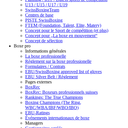
U13 / U15 / U17 / U19
SwissBoxingTeam
Centres de base
PISTE SwissBoxing
FTEM (Foundation, Talent, Elite, Matery)
Concept pour le Sport de compétition (et plus)
Concept pour „La boxe en mouvement“
Concept de sélection
Boxe pro
Informations générales
La boxe professionelle
Règlement sur la boxe professionelle
Formulaires / Contrats
EBU/SwissBoxing approved list of gloves
EBU Silver Belt / Règlement
Pages externes
BoxRec
BoxRec: Boxeurs professionnels suisses
Rankings: The True Champions
Boxing Champions (The Ring,
WBC/WBA/IBF/WBO/IBO)
EBU-Ratings
Événements internationaux de boxe
Managers