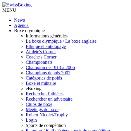
MENÜ
News
Agenda
Boxe olympique
Informations générales
La boxe olympique / La boxe anglaise
Ethique et antidopage
Athlete's Corner
Coache's Corner
Championnats
Champion de 1913 à 2006
Champions depuis 2007
Catégories de poids
Boxe et militaire
eBoxing
Recherche d'athlètes
Rechercher un adversaire
Clubs de boxe
Meetings de boxe
Robert Nicolet-Trophy
Login
Sports de compétition
Planning / RTP / Datess sports de compétition