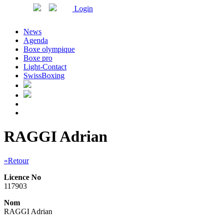
Login
News
Agenda
Boxe olympique
Boxe pro
Light-Contact
SwissBoxing
RAGGI Adrian
«Retour
Licence No
117903
Nom
RAGGI Adrian