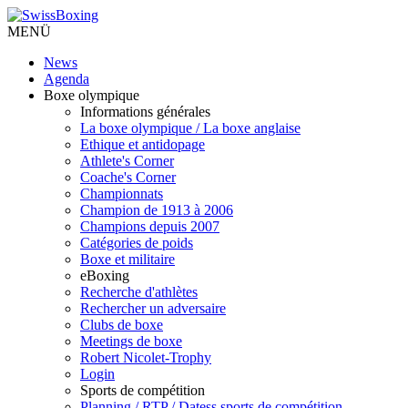
MENÜ
News
Agenda
Boxe olympique
Informations générales
La boxe olympique / La boxe anglaise
Ethique et antidopage
Athlete's Corner
Coache's Corner
Championnats
Champion de 1913 à 2006
Champions depuis 2007
Catégories de poids
Boxe et militaire
eBoxing
Recherche d'athlètes
Rechercher un adversaire
Clubs de boxe
Meetings de boxe
Robert Nicolet-Trophy
Login
Sports de compétition
Planning / RTP / Datess sports de compétition