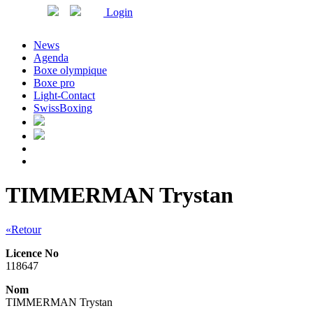
Login
News
Agenda
Boxe olympique
Boxe pro
Light-Contact
SwissBoxing
TIMMERMAN Trystan
«Retour
Licence No
118647
Nom
TIMMERMAN Trystan