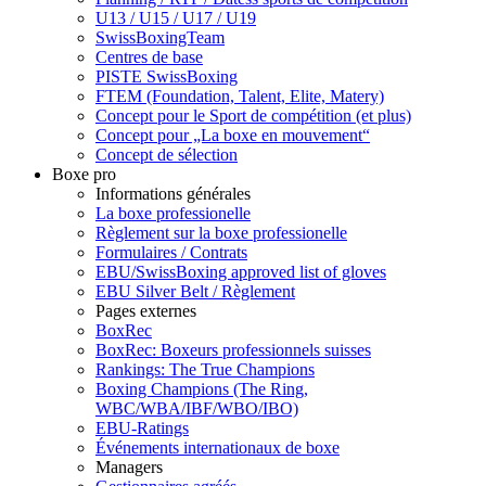
U13 / U15 / U17 / U19
SwissBoxingTeam
Centres de base
PISTE SwissBoxing
FTEM (Foundation, Talent, Elite, Matery)
Concept pour le Sport de compétition (et plus)
Concept pour „La boxe en mouvement“
Concept de sélection
Boxe pro
Informations générales
La boxe professionelle
Règlement sur la boxe professionelle
Formulaires / Contrats
EBU/SwissBoxing approved list of gloves
EBU Silver Belt / Règlement
Pages externes
BoxRec
BoxRec: Boxeurs professionnels suisses
Rankings: The True Champions
Boxing Champions (The Ring,
WBC/WBA/IBF/WBO/IBO)
EBU-Ratings
Événements internationaux de boxe
Managers