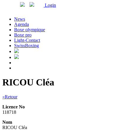
Login
News
Agenda
Boxe olympique
Boxe pro
Light-Contact
SwissBoxing
RICOU Cléa
«Retour
Licence No
118718
Nom
RICOU Cléa