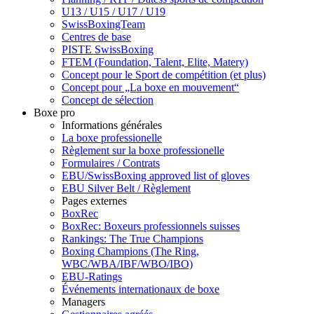
U13 / U15 / U17 / U19
SwissBoxingTeam
Centres de base
PISTE SwissBoxing
FTEM (Foundation, Talent, Elite, Matery)
Concept pour le Sport de compétition (et plus)
Concept pour „La boxe en mouvement“
Concept de sélection
Boxe pro
Informations générales
La boxe professionelle
Règlement sur la boxe professionelle
Formulaires / Contrats
EBU/SwissBoxing approved list of gloves
EBU Silver Belt / Règlement
Pages externes
BoxRec
BoxRec: Boxeurs professionnels suisses
Rankings: The True Champions
Boxing Champions (The Ring,
WBC/WBA/IBF/WBO/IBO)
EBU-Ratings
Événements internationaux de boxe
Managers