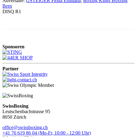
Adversaire:
GSTEIGER Fiona Emiliana
,
Boxing Kings Boxring
Bern
DISQ R1
Sponsoren
Partner
SwissBoxing
Leutschenbachstrasse 95
8050 Zürich
office@swissboxing.ch
+41 76 619 86 04 (Mo-Fr, 10:00 - 12:00 Uhr)