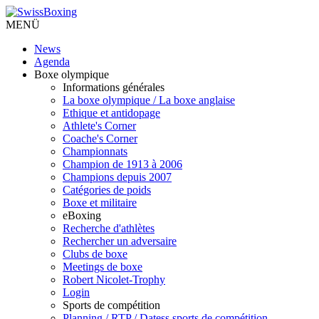
MENÜ
News
Agenda
Boxe olympique
Informations générales
La boxe olympique / La boxe anglaise
Ethique et antidopage
Athlete's Corner
Coache's Corner
Championnats
Champion de 1913 à 2006
Champions depuis 2007
Catégories de poids
Boxe et militaire
eBoxing
Recherche d'athlètes
Rechercher un adversaire
Clubs de boxe
Meetings de boxe
Robert Nicolet-Trophy
Login
Sports de compétition
Planning / RTP / Datess sports de compétition