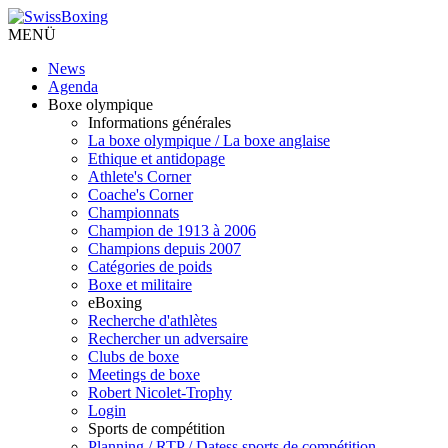
MENÜ
News
Agenda
Boxe olympique
Informations générales
La boxe olympique / La boxe anglaise
Ethique et antidopage
Athlete's Corner
Coache's Corner
Championnats
Champion de 1913 à 2006
Champions depuis 2007
Catégories de poids
Boxe et militaire
eBoxing
Recherche d'athlètes
Rechercher un adversaire
Clubs de boxe
Meetings de boxe
Robert Nicolet-Trophy
Login
Sports de compétition
Planning / RTP / Datess sports de compétition