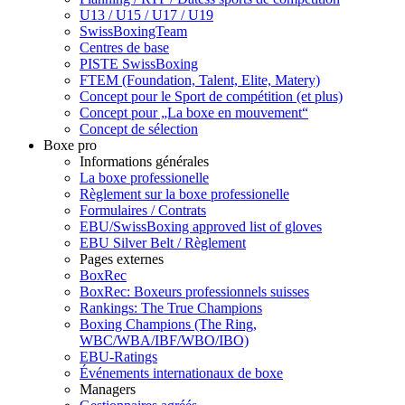
U13 / U15 / U17 / U19
SwissBoxingTeam
Centres de base
PISTE SwissBoxing
FTEM (Foundation, Talent, Elite, Matery)
Concept pour le Sport de compétition (et plus)
Concept pour „La boxe en mouvement“
Concept de sélection
Boxe pro
Informations générales
La boxe professionelle
Règlement sur la boxe professionelle
Formulaires / Contrats
EBU/SwissBoxing approved list of gloves
EBU Silver Belt / Règlement
Pages externes
BoxRec
BoxRec: Boxeurs professionnels suisses
Rankings: The True Champions
Boxing Champions (The Ring,
WBC/WBA/IBF/WBO/IBO)
EBU-Ratings
Événements internationaux de boxe
Managers