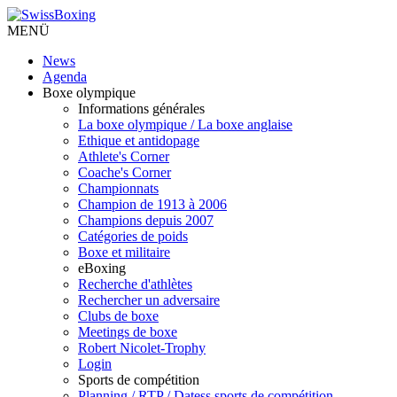
MENÜ
News
Agenda
Boxe olympique
Informations générales
La boxe olympique / La boxe anglaise
Ethique et antidopage
Athlete's Corner
Coache's Corner
Championnats
Champion de 1913 à 2006
Champions depuis 2007
Catégories de poids
Boxe et militaire
eBoxing
Recherche d'athlètes
Rechercher un adversaire
Clubs de boxe
Meetings de boxe
Robert Nicolet-Trophy
Login
Sports de compétition
Planning / RTP / Datess sports de compétition