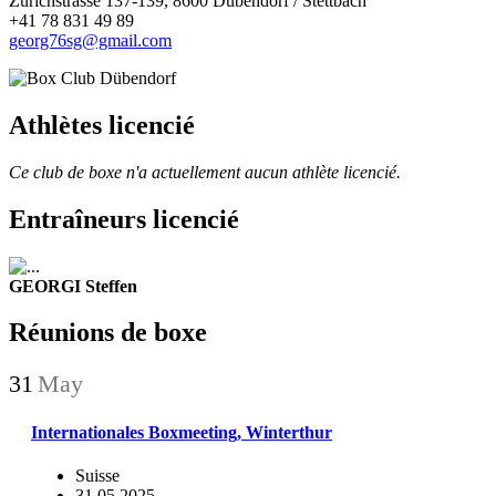
Zürichstrasse 137-139, 8600 Dübendorf / Stettbach
+41 78 831 49 89
georg76sg@gmail.com
Athlètes licencié
Ce club de boxe n'a actuellement aucun athlète licencié.
Entraîneurs licencié
GEORGI Steffen
Réunions de boxe
31
May
Internationales Boxmeeting, Winterthur
Suisse
31.05.2025