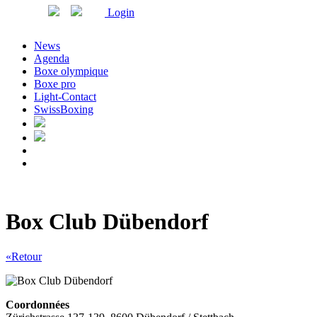
Login
News
Agenda
Boxe olympique
Boxe pro
Light-Contact
SwissBoxing
Box Club Dübendorf
«Retour
Coordonnées