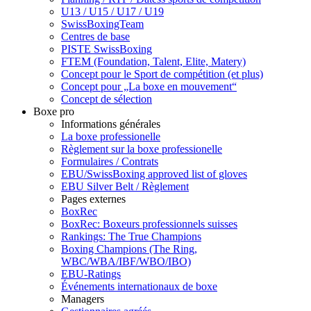
U13 / U15 / U17 / U19
SwissBoxingTeam
Centres de base
PISTE SwissBoxing
FTEM (Foundation, Talent, Elite, Matery)
Concept pour le Sport de compétition (et plus)
Concept pour „La boxe en mouvement“
Concept de sélection
Boxe pro
Informations générales
La boxe professionelle
Règlement sur la boxe professionelle
Formulaires / Contrats
EBU/SwissBoxing approved list of gloves
EBU Silver Belt / Règlement
Pages externes
BoxRec
BoxRec: Boxeurs professionnels suisses
Rankings: The True Champions
Boxing Champions (The Ring,
WBC/WBA/IBF/WBO/IBO)
EBU-Ratings
Événements internationaux de boxe
Managers