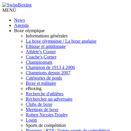
MENÜ
News
Agenda
Boxe olympique
Informations générales
La boxe olympique / La boxe anglaise
Ethique et antidopage
Athlete's Corner
Coache's Corner
Championnats
Champion de 1913 à 2006
Champions depuis 2007
Catégories de poids
Boxe et militaire
eBoxing
Recherche d'athlètes
Rechercher un adversaire
Clubs de boxe
Meetings de boxe
Robert Nicolet-Trophy
Login
Sports de compétition
Planning / RTP / Datess sports de compétition