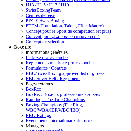
U13 / U15 / U17 / U19
SwissBoxingTeam
Centres de base
PISTE SwissBoxing
FTEM (Foundation, Talent, Elite, Matery)
Concept pour le Sport de compétition (et plus)
Concept pour „La boxe en mouvement“
Concept de sélection
Boxe pro
Informations générales
La boxe professionelle
Règlement sur la boxe professionelle
Formulaires / Contrats
EBU/SwissBoxing approved list of gloves
EBU Silver Belt / Règlement
Pages externes
BoxRec
BoxRec: Boxeurs professionnels suisses
Rankings: The True Champions
Boxing Champions (The Ring,
WBC/WBA/IBF/WBO/IBO)
EBU-Ratings
Événements internationaux de boxe
Managers