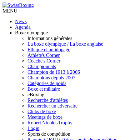
MENÜ
News
Agenda
Boxe olympique
Informations générales
La boxe olympique / La boxe anglaise
Ethique et antidopage
Athlete's Corner
Coache's Corner
Championnats
Champion de 1913 à 2006
Champions depuis 2007
Catégories de poids
Boxe et militaire
eBoxing
Recherche d'athlètes
Rechercher un adversaire
Clubs de boxe
Meetings de boxe
Robert Nicolet-Trophy
Login
Sports de compétition
Planning / RTP / Datess sports de compétition