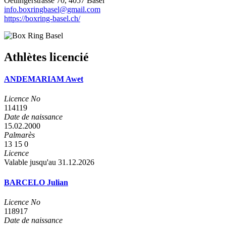
Oetlingerstrasse 70, 4057 Basel
info.boxringbasel@gmail.com
https://boxring-basel.ch/
Athlètes licencié
ANDEMARIAM Awet
Licence No
114119
Date de naissance
15.02.2000
Palmarès
13
15
0
Licence
Valable jusqu'au 31.12.2026
BARCELO Julian
Licence No
118917
Date de naissance