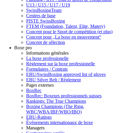
U13 / U15 / U17 / U19
SwissBoxingTeam
Centres de base
PISTE SwissBoxing
FTEM (Foundation, Talent, Elite, Matery)
Concept pour le Sport de compétition (et plus)
Concept pour „La boxe en mouvement“
Concept de sélection
Boxe pro
Informations générales
La boxe professionelle
Règlement sur la boxe professionelle
Formulaires / Contrats
EBU/SwissBoxing approved list of gloves
EBU Silver Belt / Règlement
Pages externes
BoxRec
BoxRec: Boxeurs professionnels suisses
Rankings: The True Champions
Boxing Champions (The Ring,
WBC/WBA/IBF/WBO/IBO)
EBU-Ratings
Événements internationaux de boxe
Managers