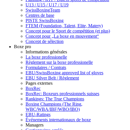
U13 / U15 / U17 / U19
SwissBoxingTeam
Centres de base
PISTE SwissBoxing
FTEM (Foundation, Talent, Elite, Matery)
Concept pour le Sport de compétition (et plus)
Concept pour „La boxe en mouvement“
Concept de sélection
Boxe pro
Informations générales
La boxe professionelle
Règlement sur la boxe professionelle
Formulaires / Contrats
EBU/SwissBoxing approved list of gloves
EBU Silver Belt / Règlement
Pages externes
BoxRec
BoxRec: Boxeurs professionnels suisses
Rankings: The True Champions
Boxing Champions (The Ring,
WBC/WBA/IBF/WBO/IBO)
EBU-Ratings
Événements internationaux de boxe
Managers