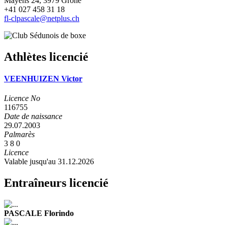
Mayens 24, 3979 Grône
+41 027 458 31 18
fl-clpascale@netplus.ch
Athlètes licencié
VEENHUIZEN Victor
Licence No
116755
Date de naissance
29.07.2003
Palmarès
3
8
0
Licence
Valable jusqu'au 31.12.2026
Entraîneurs licencié
PASCALE Florindo