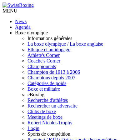
MENÜ
News
Agenda
Boxe olympique
Informations générales
La boxe olympique / La boxe anglaise
Ethique et antidopage
Athlete's Corner
Coache's Corner
Championnats
Champion de 1913 à 2006
Champions depuis 2007
Catégories de poids
Boxe et militaire
eBoxing
Recherche d'athlètes
Rechercher un adversaire
Clubs de boxe
Meetings de boxe
Robert Nicolet-Trophy
Login
Sports de compétition
Planning / RTP / Datess sports de compétition