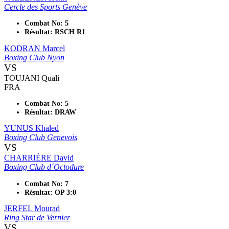
Cercle des Sports Genève
Combat No: 5
Résultat: RSCH R1
KODRAN Marcel
Boxing Club Nyon
VS
TOUJANI Quali
FRA
Combat No: 5
Résultat: DRAW
YUNUS Khaled
Boxing Club Genevois
VS
CHARRIÈRE David
Boxing Club d´Octodure
Combat No: 7
Résultat: OP 3:0
JERFEL Mourad
Ring Star de Vernier
VS