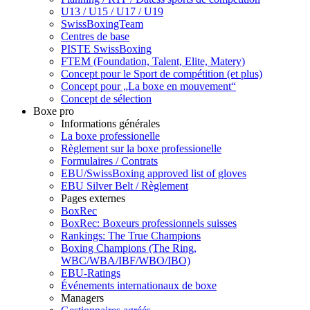
U13 / U15 / U17 / U19
SwissBoxingTeam
Centres de base
PISTE SwissBoxing
FTEM (Foundation, Talent, Elite, Matery)
Concept pour le Sport de compétition (et plus)
Concept pour „La boxe en mouvement“
Concept de sélection
Boxe pro
Informations générales
La boxe professionelle
Règlement sur la boxe professionelle
Formulaires / Contrats
EBU/SwissBoxing approved list of gloves
EBU Silver Belt / Règlement
Pages externes
BoxRec
BoxRec: Boxeurs professionnels suisses
Rankings: The True Champions
Boxing Champions (The Ring,
WBC/WBA/IBF/WBO/IBO)
EBU-Ratings
Événements internationaux de boxe
Managers