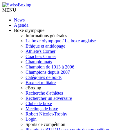
MENÜ
News
Agenda
Boxe olympique
Informations générales
La boxe olympique / La boxe anglaise
Ethique et antidopage
Athlete's Corner
Coache's Corner
Championnats
Champion de 1913 à 2006
Champions depuis 2007
Catégories de poids
Boxe et militaire
eBoxing
Recherche d'athlètes
Rechercher un adversaire
Clubs de boxe
Meetings de boxe
Robert Nicolet-Trophy
Login
Sports de compétition
Planning / RTP / Datess sports de compétition