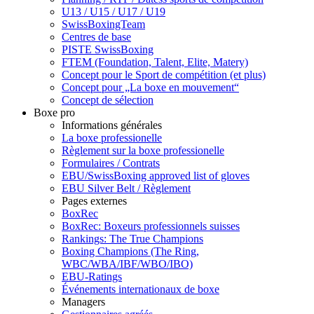
U13 / U15 / U17 / U19
SwissBoxingTeam
Centres de base
PISTE SwissBoxing
FTEM (Foundation, Talent, Elite, Matery)
Concept pour le Sport de compétition (et plus)
Concept pour „La boxe en mouvement“
Concept de sélection
Boxe pro
Informations générales
La boxe professionelle
Règlement sur la boxe professionelle
Formulaires / Contrats
EBU/SwissBoxing approved list of gloves
EBU Silver Belt / Règlement
Pages externes
BoxRec
BoxRec: Boxeurs professionnels suisses
Rankings: The True Champions
Boxing Champions (The Ring,
WBC/WBA/IBF/WBO/IBO)
EBU-Ratings
Événements internationaux de boxe
Managers