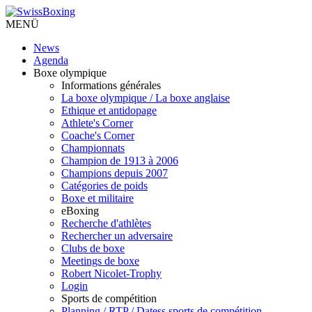
MENÜ
News
Agenda
Boxe olympique
Informations générales
La boxe olympique / La boxe anglaise
Ethique et antidopage
Athlete's Corner
Coache's Corner
Championnats
Champion de 1913 à 2006
Champions depuis 2007
Catégories de poids
Boxe et militaire
eBoxing
Recherche d'athlètes
Rechercher un adversaire
Clubs de boxe
Meetings de boxe
Robert Nicolet-Trophy
Login
Sports de compétition
Planning / RTP / Datess sports de compétition