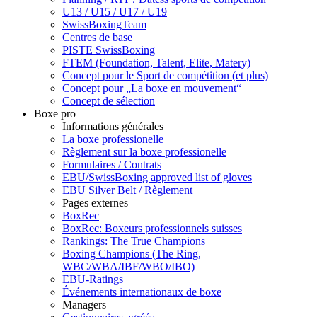
U13 / U15 / U17 / U19
SwissBoxingTeam
Centres de base
PISTE SwissBoxing
FTEM (Foundation, Talent, Elite, Matery)
Concept pour le Sport de compétition (et plus)
Concept pour „La boxe en mouvement“
Concept de sélection
Boxe pro
Informations générales
La boxe professionelle
Règlement sur la boxe professionelle
Formulaires / Contrats
EBU/SwissBoxing approved list of gloves
EBU Silver Belt / Règlement
Pages externes
BoxRec
BoxRec: Boxeurs professionnels suisses
Rankings: The True Champions
Boxing Champions (The Ring,
WBC/WBA/IBF/WBO/IBO)
EBU-Ratings
Événements internationaux de boxe
Managers