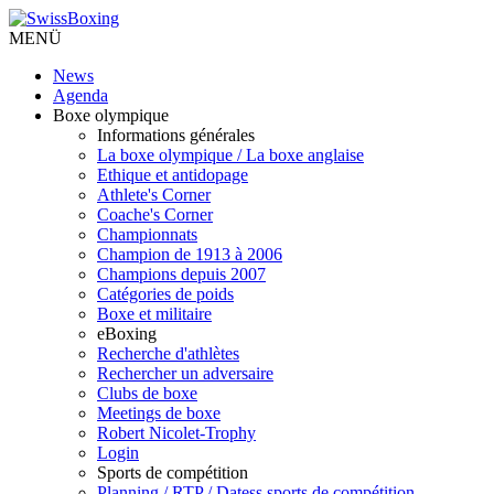
MENÜ
News
Agenda
Boxe olympique
Informations générales
La boxe olympique / La boxe anglaise
Ethique et antidopage
Athlete's Corner
Coache's Corner
Championnats
Champion de 1913 à 2006
Champions depuis 2007
Catégories de poids
Boxe et militaire
eBoxing
Recherche d'athlètes
Rechercher un adversaire
Clubs de boxe
Meetings de boxe
Robert Nicolet-Trophy
Login
Sports de compétition
Planning / RTP / Datess sports de compétition