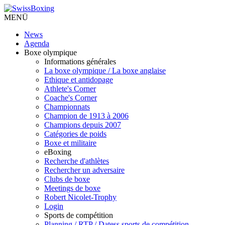
MENÜ
News
Agenda
Boxe olympique
Informations générales
La boxe olympique / La boxe anglaise
Ethique et antidopage
Athlete's Corner
Coache's Corner
Championnats
Champion de 1913 à 2006
Champions depuis 2007
Catégories de poids
Boxe et militaire
eBoxing
Recherche d'athlètes
Rechercher un adversaire
Clubs de boxe
Meetings de boxe
Robert Nicolet-Trophy
Login
Sports de compétition
Planning / RTP / Datess sports de compétition