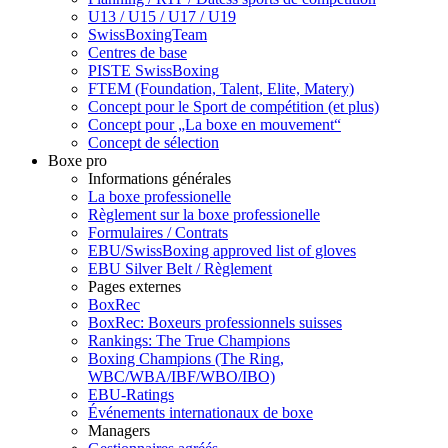
U13 / U15 / U17 / U19
SwissBoxingTeam
Centres de base
PISTE SwissBoxing
FTEM (Foundation, Talent, Elite, Matery)
Concept pour le Sport de compétition (et plus)
Concept pour „La boxe en mouvement“
Concept de sélection
Boxe pro
Informations générales
La boxe professionelle
Règlement sur la boxe professionelle
Formulaires / Contrats
EBU/SwissBoxing approved list of gloves
EBU Silver Belt / Règlement
Pages externes
BoxRec
BoxRec: Boxeurs professionnels suisses
Rankings: The True Champions
Boxing Champions (The Ring,
WBC/WBA/IBF/WBO/IBO)
EBU-Ratings
Événements internationaux de boxe
Managers