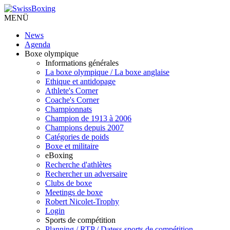
MENÜ
News
Agenda
Boxe olympique
Informations générales
La boxe olympique / La boxe anglaise
Ethique et antidopage
Athlete's Corner
Coache's Corner
Championnats
Champion de 1913 à 2006
Champions depuis 2007
Catégories de poids
Boxe et militaire
eBoxing
Recherche d'athlètes
Rechercher un adversaire
Clubs de boxe
Meetings de boxe
Robert Nicolet-Trophy
Login
Sports de compétition
Planning / RTP / Datess sports de compétition