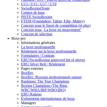
U13 / U15 / U17 / U19
SwissBoxingTeam
Centres de base
PISTE SwissBoxing
FTEM (Foundation, Talent, Elite, Matery)
Concept pour le Sport de compétition (et plus)
Concept pour „La boxe en mouvement“
Concept de sélection
Boxe pro
Informations générales
La boxe professionelle
Règlement sur la boxe professionelle
Formulaires / Contrats
EBU/SwissBoxing approved list of gloves
EBU Silver Belt / Règlement
Pages externes
BoxRec
BoxRec: Boxeurs professionnels suisses
Rankings: The True Champions
Boxing Champions (The Ring,
WBC/WBA/IBF/WBO/IBO)
EBU-Ratings
Événements internationaux de boxe
Managers