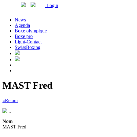
Login
News
Agenda
Boxe olympique
Boxe pro
Light-Contact
SwissBoxing
MAST Fred
«Retour
Nom
MAST Fred