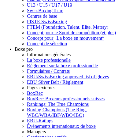
U13 / U15 / U17 / U19
SwissBoxingTeam
Centres de base
PISTE SwissBoxing
FTEM (Foundation, Talent, Elite, Matery)
Concept pour le Sport de compétition (et plus)
Concept pour „La boxe en mouvement“
Concept de sélection
Boxe pro
Informations générales
La boxe professionelle
Règlement sur la boxe professionelle
Formulaires / Contrats
EBU/SwissBoxing approved list of gloves
EBU Silver Belt / Règlement
Pages externes
BoxRec
BoxRec: Boxeurs professionnels suisses
Rankings: The True Champions
Boxing Champions (The Ring,
WBC/WBA/IBF/WBO/IBO)
EBU-Ratings
Événements internationaux de boxe
Managers