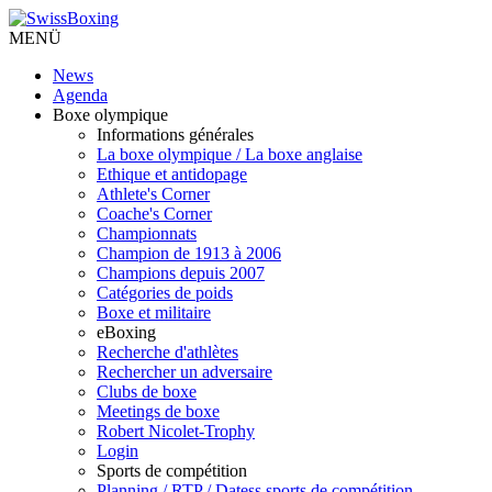
MENÜ
News
Agenda
Boxe olympique
Informations générales
La boxe olympique / La boxe anglaise
Ethique et antidopage
Athlete's Corner
Coache's Corner
Championnats
Champion de 1913 à 2006
Champions depuis 2007
Catégories de poids
Boxe et militaire
eBoxing
Recherche d'athlètes
Rechercher un adversaire
Clubs de boxe
Meetings de boxe
Robert Nicolet-Trophy
Login
Sports de compétition
Planning / RTP / Datess sports de compétition