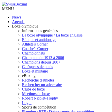
MENÜ
News
Agenda
Boxe olympique
Informations générales
La boxe olympique / La boxe anglaise
Ethique et antidopage
Athlete's Corner
Coache's Corner
Championnats
Champion de 1913 à 2006
Champions depuis 2007
Catégories de poids
Boxe et militaire
eBoxing
Recherche d'athlètes
Rechercher un adversaire
Clubs de boxe
Meetings de boxe
Robert Nicolet-Trophy
Login
Sports de compétition
Planning / RTP / Datess sports de compétition