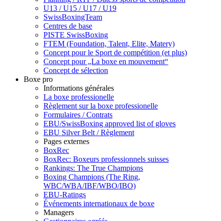
U13 / U15 / U17 / U19
SwissBoxingTeam
Centres de base
PISTE SwissBoxing
FTEM (Foundation, Talent, Elite, Matery)
Concept pour le Sport de compétition (et plus)
Concept pour „La boxe en mouvement“
Concept de sélection
Boxe pro
Informations générales
La boxe professionelle
Règlement sur la boxe professionelle
Formulaires / Contrats
EBU/SwissBoxing approved list of gloves
EBU Silver Belt / Règlement
Pages externes
BoxRec
BoxRec: Boxeurs professionnels suisses
Rankings: The True Champions
Boxing Champions (The Ring,
WBC/WBA/IBF/WBO/IBO)
EBU-Ratings
Événements internationaux de boxe
Managers