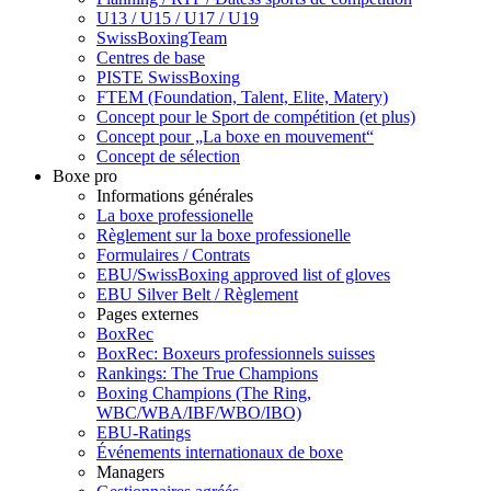
U13 / U15 / U17 / U19
SwissBoxingTeam
Centres de base
PISTE SwissBoxing
FTEM (Foundation, Talent, Elite, Matery)
Concept pour le Sport de compétition (et plus)
Concept pour „La boxe en mouvement“
Concept de sélection
Boxe pro
Informations générales
La boxe professionelle
Règlement sur la boxe professionelle
Formulaires / Contrats
EBU/SwissBoxing approved list of gloves
EBU Silver Belt / Règlement
Pages externes
BoxRec
BoxRec: Boxeurs professionnels suisses
Rankings: The True Champions
Boxing Champions (The Ring,
WBC/WBA/IBF/WBO/IBO)
EBU-Ratings
Événements internationaux de boxe
Managers