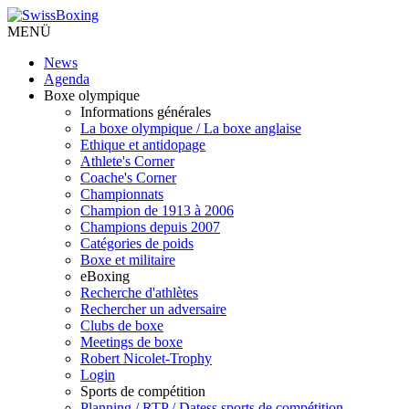
MENÜ
News
Agenda
Boxe olympique
Informations générales
La boxe olympique / La boxe anglaise
Ethique et antidopage
Athlete's Corner
Coache's Corner
Championnats
Champion de 1913 à 2006
Champions depuis 2007
Catégories de poids
Boxe et militaire
eBoxing
Recherche d'athlètes
Rechercher un adversaire
Clubs de boxe
Meetings de boxe
Robert Nicolet-Trophy
Login
Sports de compétition
Planning / RTP / Datess sports de compétition