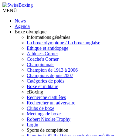
MENÜ
News
Agenda
Boxe olympique
Informations générales
La boxe olympique / La boxe anglaise
Ethique et antidopage
Athlete's Corner
Coache's Corner
Championnats
Champion de 1913 à 2006
Champions depuis 2007
Catégories de poids
Boxe et militaire
eBoxing
Recherche d'athlètes
Rechercher un adversaire
Clubs de boxe
Meetings de boxe
Robert Nicolet-Trophy
Login
Sports de compétition
Planning / RTP / Datess sports de compétition