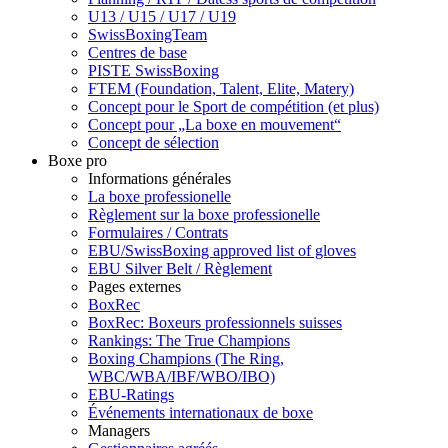
U13 / U15 / U17 / U19
SwissBoxingTeam
Centres de base
PISTE SwissBoxing
FTEM (Foundation, Talent, Elite, Matery)
Concept pour le Sport de compétition (et plus)
Concept pour „La boxe en mouvement“
Concept de sélection
Boxe pro
Informations générales
La boxe professionelle
Règlement sur la boxe professionelle
Formulaires / Contrats
EBU/SwissBoxing approved list of gloves
EBU Silver Belt / Règlement
Pages externes
BoxRec
BoxRec: Boxeurs professionnels suisses
Rankings: The True Champions
Boxing Champions (The Ring,
WBC/WBA/IBF/WBO/IBO)
EBU-Ratings
Événements internationaux de boxe
Managers