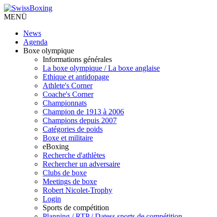
MENÜ
News
Agenda
Boxe olympique
Informations générales
La boxe olympique / La boxe anglaise
Ethique et antidopage
Athlete's Corner
Coache's Corner
Championnats
Champion de 1913 à 2006
Champions depuis 2007
Catégories de poids
Boxe et militaire
eBoxing
Recherche d'athlètes
Rechercher un adversaire
Clubs de boxe
Meetings de boxe
Robert Nicolet-Trophy
Login
Sports de compétition
Planning / RTP / Datess sports de compétition