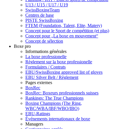
U13 / U15 / U17 / U19
SwissBoxingTeam
Centres de base
PISTE SwissBoxing
FTEM (Foundation, Talent, Elite, Matery)
Concept pour le Sport de compétition (et plus)
Concept pour „La boxe en mouvement“
Concept de sélection
Boxe pro
Informations générales
La boxe professionelle
Règlement sur la boxe professionelle
Formulaires / Contrats
EBU/SwissBoxing approved list of gloves
EBU Silver Belt / Règlement
Pages externes
BoxRec
BoxRec: Boxeurs professionnels suisses
Rankings: The True Champions
Boxing Champions (The Ring,
WBC/WBA/IBF/WBO/IBO)
EBU-Ratings
Événements internationaux de boxe
Managers