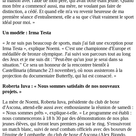
la maison avec l'aide de mon père, qui avait boxé étant jeune. Quand
mon frère a commencé aussi, ma mère, ne voulant pas faire de
distinction, a cédé. Et quand elle m'a vu revenir heureuse de ma
première séance d'entraînement, elle a su que c'était vraiment le sport
idéal pour moi. »
Un modèle : Irma Testa
« Je ne suis pas beaucoup de sports, mais j'ai fait une exception pour
Irma Testa », explique Noemi. « C'est une championne d'Europe et
médaillée de bronze olympique. J'ai suivi son parcours tout au long
des Jeux et je me suis dit : "Peut-être qu'un jour je serai dans sa
situation." Ce sera un honneur de la rencontrer bientôt à
Castellinaria (dimanche 23 novembre), où nous assisterons à la
projection du documentaire Butterfly, qui lui est consacré. »
Roberta Iuva : « Nous sommes satisfaits de nos nouveaux
projets. »
La mère de Noemi, Roberta Iuva, présidente du club de boxe
d'Ascona, attend-elle aussi avec enthousiasme la réunion de samedi :
« Nous sommes prêts », explique-t-elle. « Le programme est établi :
nous commencerons à 18 h 30 par des démonstrations de nos plus
jeunes élèves, qui feront leurs premiers pas sur le ring. S'ensuivront
un match blanc, suivi de neuf combats officiels avec des boxeurs de
l'équipe de Lombardie, du club de boxe d'Ascona (Alex Biondo,