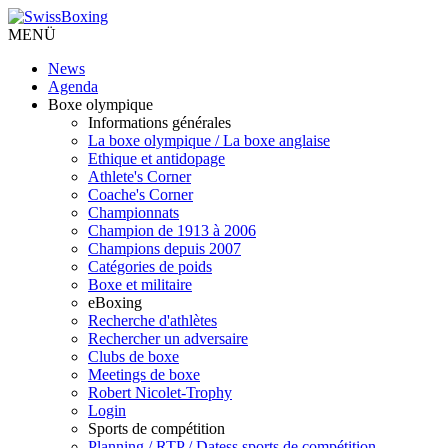
MENÜ
News
Agenda
Boxe olympique
Informations générales
La boxe olympique / La boxe anglaise
Ethique et antidopage
Athlete's Corner
Coache's Corner
Championnats
Champion de 1913 à 2006
Champions depuis 2007
Catégories de poids
Boxe et militaire
eBoxing
Recherche d'athlètes
Rechercher un adversaire
Clubs de boxe
Meetings de boxe
Robert Nicolet-Trophy
Login
Sports de compétition
Planning / RTP / Datess sports de compétition