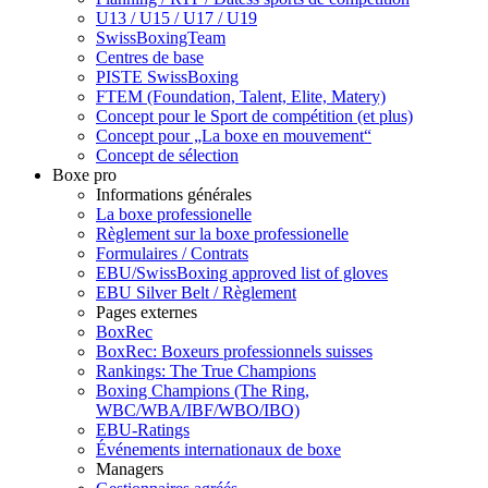
U13 / U15 / U17 / U19
SwissBoxingTeam
Centres de base
PISTE SwissBoxing
FTEM (Foundation, Talent, Elite, Matery)
Concept pour le Sport de compétition (et plus)
Concept pour „La boxe en mouvement“
Concept de sélection
Boxe pro
Informations générales
La boxe professionelle
Règlement sur la boxe professionelle
Formulaires / Contrats
EBU/SwissBoxing approved list of gloves
EBU Silver Belt / Règlement
Pages externes
BoxRec
BoxRec: Boxeurs professionnels suisses
Rankings: The True Champions
Boxing Champions (The Ring,
WBC/WBA/IBF/WBO/IBO)
EBU-Ratings
Événements internationaux de boxe
Managers