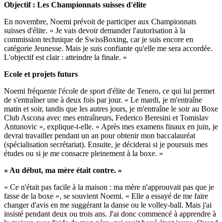
Objectif : Les Championnats suisses d'élite
En novembre, Noemi prévoit de participer aux Championnats
suisses d'élite. « Je vais devoir demander l'autorisation à la
commission technique de SwissBoxing, car je suis encore en
catégorie Jeunesse. Mais je suis confiante qu'elle me sera accordée.
L'objectif est clair : atteindre la finale. »
Ecole et projets futurs
Noemi fréquente l'école de sport d'élite de Tenero, ce qui lui permet
de s'entraîner une à deux fois par jour. « Le mardi, je m'entraîne
matin et soir, tandis que les autres jours, je m'entraîne le soir au Boxe
Club Ascona avec mes entraîneurs, Federico Beresini et Tomislav
Antunovic », explique-t-elle. « Après mes examens finaux en juin, je
devrai travailler pendant un an pour obtenir mon baccalauréat
(spécialisation secrétariat). Ensuite, je déciderai si je poursuis mes
études ou si je me consacre pleinement à la boxe. »
« Au début, ma mère était contre. »
« Ce n'était pas facile à la maison : ma mère n'approuvait pas que je
fasse de la boxe », se souvient Noemi. « Elle a essayé de me faire
changer d'avis en me suggérant la danse ou le volley-ball. Mais j'ai
insisté pendant deux ou trois ans. J'ai donc commencé à apprendre à