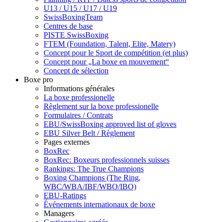
U13 / U15 / U17 / U19
SwissBoxingTeam
Centres de base
PISTE SwissBoxing
FTEM (Foundation, Talent, Elite, Matery)
Concept pour le Sport de compétition (et plus)
Concept pour „La boxe en mouvement“
Concept de sélection
Boxe pro
Informations générales
La boxe professionelle
Règlement sur la boxe professionelle
Formulaires / Contrats
EBU/SwissBoxing approved list of gloves
EBU Silver Belt / Règlement
Pages externes
BoxRec
BoxRec: Boxeurs professionnels suisses
Rankings: The True Champions
Boxing Champions (The Ring,
WBC/WBA/IBF/WBO/IBO)
EBU-Ratings
Événements internationaux de boxe
Managers