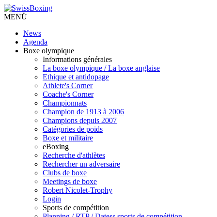
MENÜ
News
Agenda
Boxe olympique
Informations générales
La boxe olympique / La boxe anglaise
Ethique et antidopage
Athlete's Corner
Coache's Corner
Championnats
Champion de 1913 à 2006
Champions depuis 2007
Catégories de poids
Boxe et militaire
eBoxing
Recherche d'athlètes
Rechercher un adversaire
Clubs de boxe
Meetings de boxe
Robert Nicolet-Trophy
Login
Sports de compétition
Planning / RTP / Datess sports de compétition