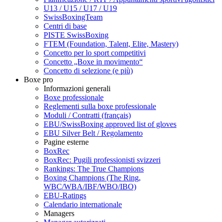
U13 / U15 / U17 / U19
SwissBoxingTeam
Centri di base
PISTE SwissBoxing
FTEM (Foundation, Talent, Elite, Mastery)
Concetto per lo sport competitivi
Concetto „Boxe in movimento“
Concetto di selezione (e più)
Boxe pro
Informazioni generali
Boxe professionale
Reglementi sulla boxe professionale
Moduli / Contratti (français)
EBU/SwissBoxing approved list of gloves
EBU Silver Belt / Regolamento
Pagine esterne
BoxRec
BoxRec: Pugili professionisti svizzeri
Rankings: The True Champions
Boxing Champions (The Ring,
WBC/WBA/IBF/WBO/IBO)
EBU-Ratings
Calendario internationale
Managers