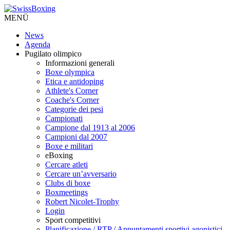
MENÜ
News
Agenda
Pugilato olimpico
Informazioni generali
Boxe olympica
Etica e antidoping
Athlete's Corner
Coache's Corner
Categorie dei pesi
Campionati
Campione dal 1913 al 2006
Campioni dal 2007
Boxe e militari
eBoxing
Cercare atleti
Cercare un’avversario
Clubs di boxe
Boxmeetings
Robert Nicolet-Trophy
Login
Sport competitivi
Planificazione / RTP / Appuntamenti sportivi agonistici