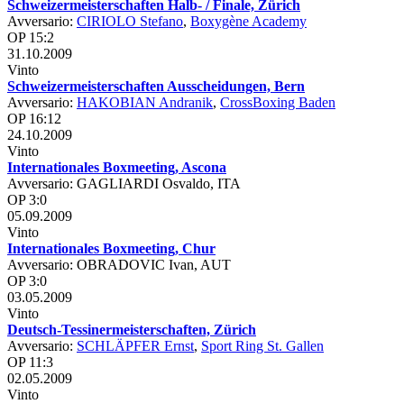
Schweizermeisterschaften Halb- / Finale, Zürich
Avversario:
CIRIOLO Stefano
,
Boxygène Academy
OP 15:2
31.10.2009
Vinto
Schweizermeisterschaften Ausscheidungen, Bern
Avversario:
HAKOBIAN Andranik
,
CrossBoxing Baden
OP 16:12
24.10.2009
Vinto
Internationales Boxmeeting, Ascona
Avversario: GAGLIARDI Osvaldo, ITA
OP 3:0
05.09.2009
Vinto
Internationales Boxmeeting, Chur
Avversario: OBRADOVIC Ivan, AUT
OP 3:0
03.05.2009
Vinto
Deutsch-Tessinermeisterschaften, Zürich
Avversario:
SCHLÄPFER Ernst
,
Sport Ring St. Gallen
OP 11:3
02.05.2009
Vinto