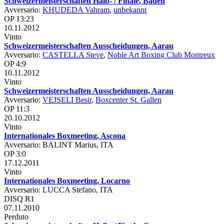
Schweizermeisterschaften Halb- / Finale, Baden
Avversario:
KHUDEDA Vahram
,
unbekannt
OP 13:23
10.11.2012
Vinto
Schweizermeisterschaften Ausscheidungen, Aarau
Avversario:
CASTELLA Steve
,
Noble Art Boxing Club Montreux
OP 4:9
10.11.2012
Vinto
Schweizermeisterschaften Ausscheidungen, Aarau
Avversario:
VEJSELI Besir
,
Boxcenter St. Gallen
OP 11:3
20.10.2012
Vinto
Internationales Boxmeeting, Ascona
Avversario: BALINT Marius, ITA
OP 3:0
17.12.2011
Vinto
Internationales Boxmeeting, Locarno
Avversario: LUCCA Stefano, ITA
DISQ R1
07.11.2010
Perduto