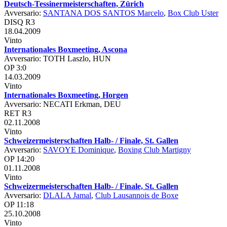
Deutsch-Tessinermeisterschaften, Zürich
Avversario:
SANTANA DOS SANTOS Marcelo
,
Box Club Uster
DISQ R3
18.04.2009
Vinto
Internationales Boxmeeting, Ascona
Avversario: TOTH Laszlo, HUN
OP 3:0
14.03.2009
Vinto
Internationales Boxmeeting, Horgen
Avversario: NECATI Erkman, DEU
RET R3
02.11.2008
Vinto
Schweizermeisterschaften Halb- / Finale, St. Gallen
Avversario:
SAVOYE Dominique
,
Boxing Club Martigny
OP 14:20
01.11.2008
Vinto
Schweizermeisterschaften Halb- / Finale, St. Gallen
Avversario:
DLALA Jamal
,
Club Lausannois de Boxe
OP 11:18
25.10.2008
Vinto