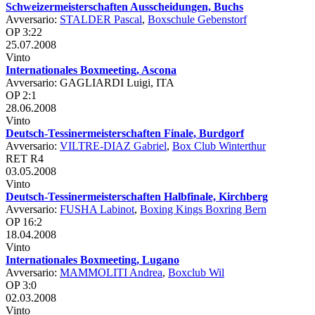
Schweizermeisterschaften Ausscheidungen, Buchs
Avversario:
STALDER Pascal
,
Boxschule Gebenstorf
OP 3:22
25.07.2008
Vinto
Internationales Boxmeeting, Ascona
Avversario: GAGLIARDI Luigi, ITA
OP 2:1
28.06.2008
Vinto
Deutsch-Tessinermeisterschaften Finale, Burdgorf
Avversario:
VILTRE-DIAZ Gabriel
,
Box Club Winterthur
RET R4
03.05.2008
Vinto
Deutsch-Tessinermeisterschaften Halbfinale, Kirchberg
Avversario:
FUSHA Labinot
,
Boxing Kings Boxring Bern
OP 16:2
18.04.2008
Vinto
Internationales Boxmeeting, Lugano
Avversario:
MAMMOLITI Andrea
,
Boxclub Wil
OP 3:0
02.03.2008
Vinto