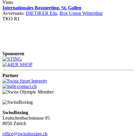
Vinto
Internationales Boxmeeting, St. Gallen
Avversario:
DIETIKER Elis
,
Box Union Winterthur
TKO R1
Sponsoren
Partner
SwissBoxing
Leutschenbachstrasse 95
8050 Zürich
office@swissboxing.ch