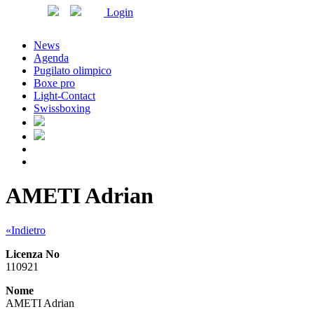
Login
News
Agenda
Pugilato olimpico
Boxe pro
Light-Contact
Swissboxing
AMETI Adrian
«Indietro
Licenza No
110921
Nome
AMETI Adrian