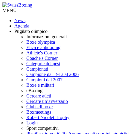
MENÜ
News
Agenda
Pugilato olimpico
Informazioni generali
Boxe olympica
Etica e antidoping
Athlete's Corner
Coache's Corner
Categorie dei pesi
Campionati
Campione dal 1913 al 2006
Campioni dal 2007
Boxe e militari
eBoxing
Cercare atleti
Cercare un’avversario
Clubs di boxe
Boxmeetings
Robert Nicolet-Trophy
Login
Sport competitivi
Planificazione / RTP / Appuntamenti sportivi agonistici