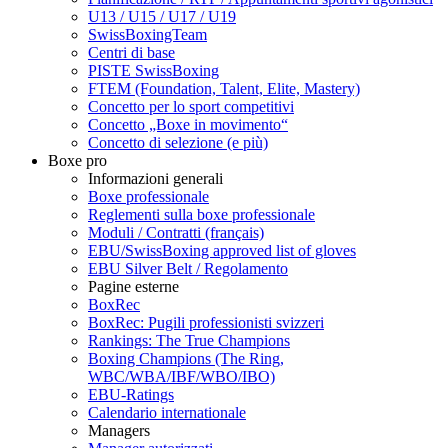
U13 / U15 / U17 / U19
SwissBoxingTeam
Centri di base
PISTE SwissBoxing
FTEM (Foundation, Talent, Elite, Mastery)
Concetto per lo sport competitivi
Concetto „Boxe in movimento“
Concetto di selezione (e più)
Boxe pro
Informazioni generali
Boxe professionale
Reglementi sulla boxe professionale
Moduli / Contratti (français)
EBU/SwissBoxing approved list of gloves
EBU Silver Belt / Regolamento
Pagine esterne
BoxRec
BoxRec: Pugili professionisti svizzeri
Rankings: The True Champions
Boxing Champions (The Ring,
WBC/WBA/IBF/WBO/IBO)
EBU-Ratings
Calendario internationale
Managers