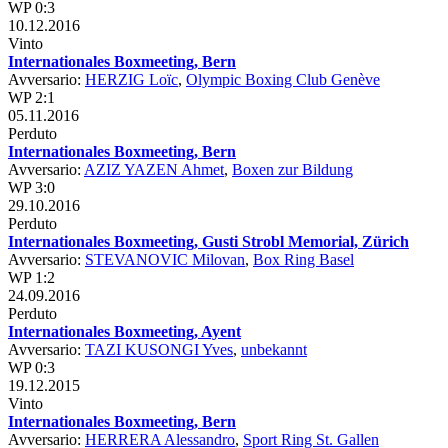
WP 0:3
10.12.2016
Vinto
Internationales Boxmeeting, Bern
Avversario:
HERZIG Loïc
,
Olympic Boxing Club Genève
WP 2:1
05.11.2016
Perduto
Internationales Boxmeeting, Bern
Avversario:
AZIZ YAZEN Ahmet
,
Boxen zur Bildung
WP 3:0
29.10.2016
Perduto
Internationales Boxmeeting, Gusti Strobl Memorial, Zürich
Avversario:
STEVANOVIC Milovan
,
Box Ring Basel
WP 1:2
24.09.2016
Perduto
Internationales Boxmeeting, Ayent
Avversario:
TAZI KUSONGI Yves
,
unbekannt
WP 0:3
19.12.2015
Vinto
Internationales Boxmeeting, Bern
Avversario:
HERRERA Alessandro
,
Sport Ring St. Gallen