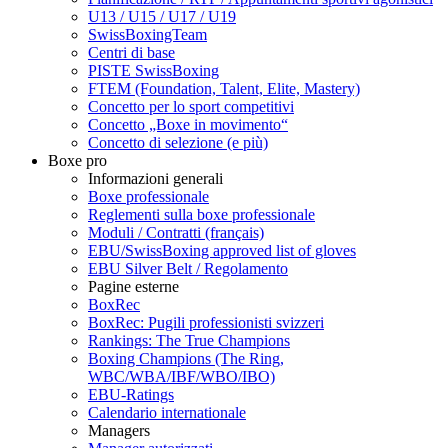
U13 / U15 / U17 / U19
SwissBoxingTeam
Centri di base
PISTE SwissBoxing
FTEM (Foundation, Talent, Elite, Mastery)
Concetto per lo sport competitivi
Concetto „Boxe in movimento“
Concetto di selezione (e più)
Boxe pro
Informazioni generali
Boxe professionale
Reglementi sulla boxe professionale
Moduli / Contratti (français)
EBU/SwissBoxing approved list of gloves
EBU Silver Belt / Regolamento
Pagine esterne
BoxRec
BoxRec: Pugili professionisti svizzeri
Rankings: The True Champions
Boxing Champions (The Ring,
WBC/WBA/IBF/WBO/IBO)
EBU-Ratings
Calendario internationale
Managers