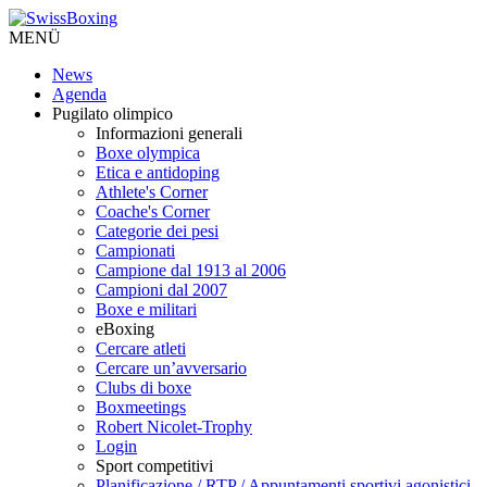
MENÜ
News
Agenda
Pugilato olimpico
Informazioni generali
Boxe olympica
Etica e antidoping
Athlete's Corner
Coache's Corner
Categorie dei pesi
Campionati
Campione dal 1913 al 2006
Campioni dal 2007
Boxe e militari
eBoxing
Cercare atleti
Cercare un’avversario
Clubs di boxe
Boxmeetings
Robert Nicolet-Trophy
Login
Sport competitivi
Planificazione / RTP / Appuntamenti sportivi agonistici