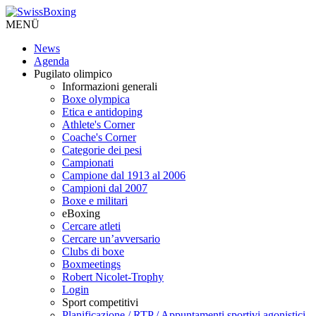
MENÜ
News
Agenda
Pugilato olimpico
Informazioni generali
Boxe olympica
Etica e antidoping
Athlete's Corner
Coache's Corner
Categorie dei pesi
Campionati
Campione dal 1913 al 2006
Campioni dal 2007
Boxe e militari
eBoxing
Cercare atleti
Cercare un’avversario
Clubs di boxe
Boxmeetings
Robert Nicolet-Trophy
Login
Sport competitivi
Planificazione / RTP / Appuntamenti sportivi agonistici