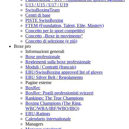
U13 / U15 / U17 / U19
SwissBoxingTeam
Centri di base
PISTE SwissBoxing
FTEM (Foundation, Talent, Elite, Mastery)
Concetto per lo sport competitivi
Concetto „Boxe in movimento“
Concetto di selezione (e più)
Boxe pro
Informazioni generali
Boxe professionale
Reglementi sulla boxe professionale
Moduli / Contratti (français)
EBU/SwissBoxing approved list of gloves
EBU Silver Belt / Regolamento
Pagine esterne
BoxRec
BoxRec: Pugili professionisti svizzeri
Rankings: The True Champions
Boxing Champions (The Ring,
WBC/WBA/IBF/WBO/IBO)
EBU-Ratings
Calendario internationale
Managers