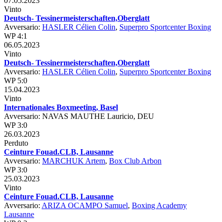
07.05.2023
Vinto
Deutsch- Tessinermeisterschaften,Oberglatt
Avversario:
HASLER Célien Colin
,
Superpro Sportcenter Boxing
WP 4:1
06.05.2023
Vinto
Deutsch- Tessinermeisterschaften,Oberglatt
Avversario:
HASLER Célien Colin
,
Superpro Sportcenter Boxing
WP 5:0
15.04.2023
Vinto
Internationales Boxmeeting, Basel
Avversario: NAVAS MAUTHE Lauricio, DEU
WP 3:0
26.03.2023
Perduto
Ceinture Fouad.CLB, Lausanne
Avversario:
MARCHUK Artem
,
Box Club Arbon
WP 3:0
25.03.2023
Vinto
Ceinture Fouad.CLB, Lausanne
Avversario:
ARIZA OCAMPO Samuel
,
Boxing Academy
Lausanne