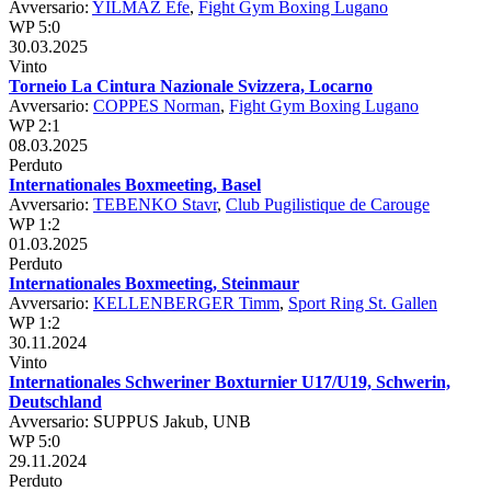
Avversario:
YILMAZ Efe
,
Fight Gym Boxing Lugano
WP 5:0
30.03.2025
Vinto
Torneio La Cintura Nazionale Svizzera, Locarno
Avversario:
COPPES Norman
,
Fight Gym Boxing Lugano
WP 2:1
08.03.2025
Perduto
Internationales Boxmeeting, Basel
Avversario:
TEBENKO Stavr
,
Club Pugilistique de Carouge
WP 1:2
01.03.2025
Perduto
Internationales Boxmeeting, Steinmaur
Avversario:
KELLENBERGER Timm
,
Sport Ring St. Gallen
WP 1:2
30.11.2024
Vinto
Internationales Schweriner Boxturnier U17/U19, Schwerin,
Deutschland
Avversario: SUPPUS Jakub, UNB
WP 5:0
29.11.2024
Perduto