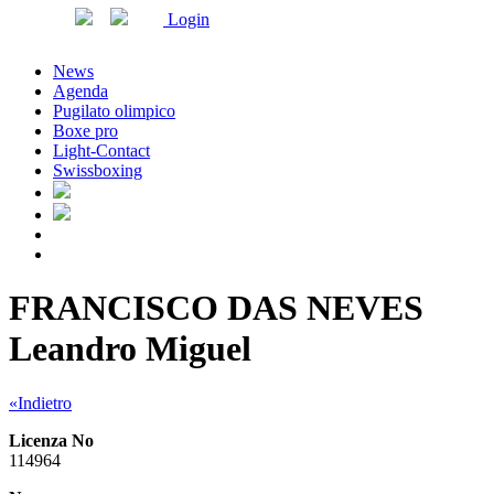
Login
News
Agenda
Pugilato olimpico
Boxe pro
Light-Contact
Swissboxing
FRANCISCO DAS NEVES
Leandro Miguel
«Indietro
Licenza No
114964