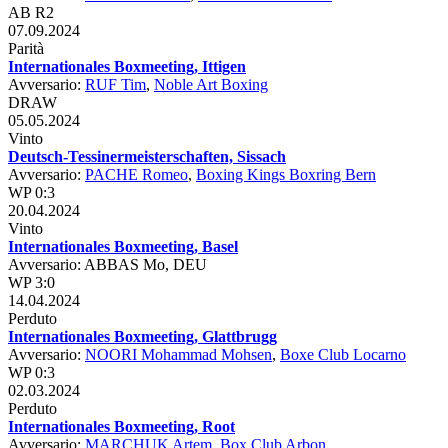
AB R2
07.09.2024
Parità
Internationales Boxmeeting, Ittigen
Avversario:
RUF Tim
,
Noble Art Boxing
DRAW
05.05.2024
Vinto
Deutsch-Tessinermeisterschaften, Sissach
Avversario:
PACHE Romeo
,
Boxing Kings Boxring Bern
WP 0:3
20.04.2024
Vinto
Internationales Boxmeeting, Basel
Avversario: ABBAS Mo, DEU
WP 3:0
14.04.2024
Perduto
Internationales Boxmeeting, Glattbrugg
Avversario:
NOORI Mohammad Mohsen
,
Boxe Club Locarno
WP 0:3
02.03.2024
Perduto
Internationales Boxmeeting, Root
Avversario:
MARCHUK Artem
,
Box Club Arbon