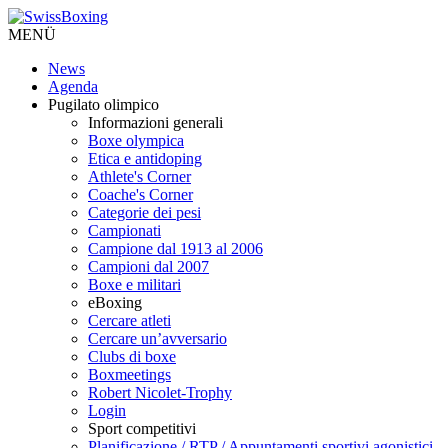
MENÜ
News
Agenda
Pugilato olimpico
Informazioni generali
Boxe olympica
Etica e antidoping
Athlete's Corner
Coache's Corner
Categorie dei pesi
Campionati
Campione dal 1913 al 2006
Campioni dal 2007
Boxe e militari
eBoxing
Cercare atleti
Cercare un’avversario
Clubs di boxe
Boxmeetings
Robert Nicolet-Trophy
Login
Sport competitivi
Planificazione / RTP / Appuntamenti sportivi agonistici