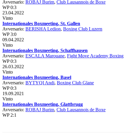
Avversario:
ROBAJ Burim
,
Club Lausannois de Boxe
WP 0:3
23.04.2022
Vinto
Internationales Boxmeeting, St. Gallen
Avversario:
BERISHA Ledion
,
Boxing Club Luzern
WP 3:0
09.04.2022
Vinto
Internationales Boxmeeting, Schaffhausen
Avversario:
ESCALA Marouane
,
Fight Move Academy Boxing
WP 0:3
26.03.2022
Vinto
Internationales Boxmeeting, Basel
Avversario:
BYTYQI Andi
,
Boxing Club Glane
WP 0:3
19.09.2021
Vinto
Internationales Boxmeeting, Glattbrugg
Avversario:
ROBAJ Burim
,
Club Lausannois de Boxe
WP 2:1