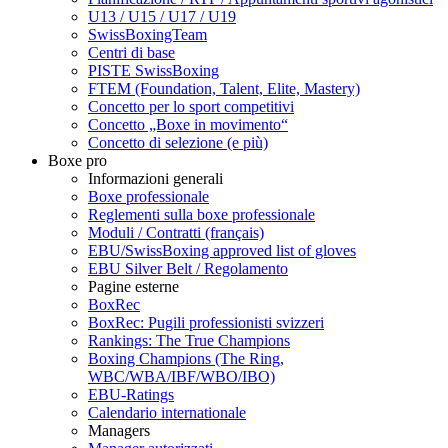
U13 / U15 / U17 / U19
SwissBoxingTeam
Centri di base
PISTE SwissBoxing
FTEM (Foundation, Talent, Elite, Mastery)
Concetto per lo sport competitivi
Concetto „Boxe in movimento“
Concetto di selezione (e più)
Boxe pro
Informazioni generali
Boxe professionale
Reglementi sulla boxe professionale
Moduli / Contratti (français)
EBU/SwissBoxing approved list of gloves
EBU Silver Belt / Regolamento
Pagine esterne
BoxRec
BoxRec: Pugili professionisti svizzeri
Rankings: The True Champions
Boxing Champions (The Ring,
WBC/WBA/IBF/WBO/IBO)
EBU-Ratings
Calendario internationale
Managers