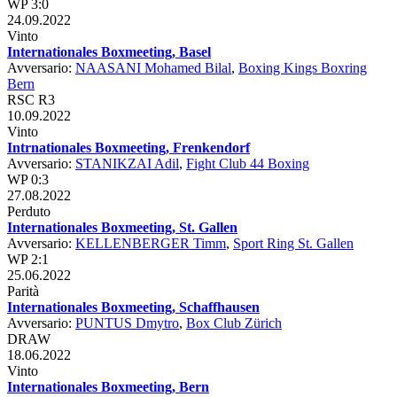
WP 3:0
24.09.2022
Vinto
Internationales Boxmeeting, Basel
Avversario:
NAASANI Mohamed Bilal
,
Boxing Kings Boxring
Bern
RSC R3
10.09.2022
Vinto
Intrnationales Boxmeeting, Frenkendorf
Avversario:
STANIKZAI Adil
,
Fight Club 44 Boxing
WP 0:3
27.08.2022
Perduto
Internationales Boxmeeting, St. Gallen
Avversario:
KELLENBERGER Timm
,
Sport Ring St. Gallen
WP 2:1
25.06.2022
Parità
Internationales Boxmeeting, Schaffhausen
Avversario:
PUNTUS Dmytro
,
Box Club Zürich
DRAW
18.06.2022
Vinto
Internationales Boxmeeting, Bern