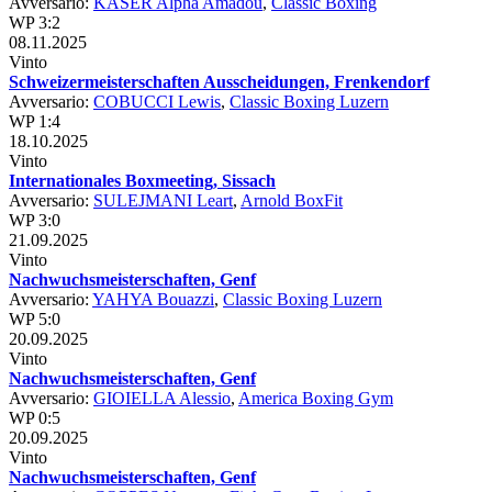
Avversario:
KÄSER Alpha Amadou
,
Classic Boxing
WP 3:2
08.11.2025
Vinto
Schweizermeisterschaften Ausscheidungen, Frenkendorf
Avversario:
COBUCCI Lewis
,
Classic Boxing Luzern
WP 1:4
18.10.2025
Vinto
Internationales Boxmeeting, Sissach
Avversario:
SULEJMANI Leart
,
Arnold BoxFit
WP 3:0
21.09.2025
Vinto
Nachwuchsmeisterschaften, Genf
Avversario:
YAHYA Bouazzi
,
Classic Boxing Luzern
WP 5:0
20.09.2025
Vinto
Nachwuchsmeisterschaften, Genf
Avversario:
GIOIELLA Alessio
,
America Boxing Gym
WP 0:5
20.09.2025
Vinto
Nachwuchsmeisterschaften, Genf