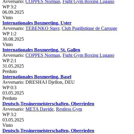
Avversario:
COPPES Norman
,
Fight Gym Boxing Lugano
WP 3:2
06.09.2025
Vinto
Internationales Boxmeeting, Uster
Avversario:
TEBENKO Stavr
,
Club Pugilistique de Carouge
WP 1:2
30.08.2025
Vinto
Internationales Boxmeeting, St. Gallen
Avversario:
COPPES Norman
,
Fight Gym Boxing Lugano
WP 2:1
31.05.2025
Perduto
Internationales Boxmeeting, Basel
Avversario: DRESHAJ Djellon, DEU
WP 0:3
03.05.2025
Perduto
Deutsch-Tessinermeisterschaften, Oberrieden
Avversario:
META Davide
,
Restless Gym
WP 3:2
03.05.2025
Vinto
Deutsch-Tessinermeisterschaften, Oberrieden