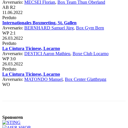
Avversario:
MECSEI Florian
,
Box Team Thun Oberland
AB R2
11.06.2022
Perduto
Internationales Boxmeeting, St. Gallen
Avversario:
BERNHARD Samuel Jürg
,
Box Gym Bern
WP 2:1
26.03.2022
Perduto
La Cintura Ticinese, Locarno
Avversario:
DESTICI Aaron Mathieu
,
Boxe Club Locarno
WP 3:0
26.03.2022
Perduto
La Cintura Ticinese, Locarno
Avversario:
MATONDO Manuel
,
Box Center Glattbrugg
WO
Sponsoren