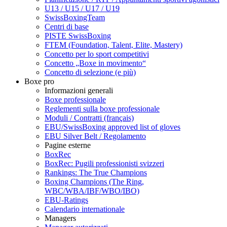
U13 / U15 / U17 / U19
SwissBoxingTeam
Centri di base
PISTE SwissBoxing
FTEM (Foundation, Talent, Elite, Mastery)
Concetto per lo sport competitivi
Concetto „Boxe in movimento“
Concetto di selezione (e più)
Boxe pro
Informazioni generali
Boxe professionale
Reglementi sulla boxe professionale
Moduli / Contratti (français)
EBU/SwissBoxing approved list of gloves
EBU Silver Belt / Regolamento
Pagine esterne
BoxRec
BoxRec: Pugili professionisti svizzeri
Rankings: The True Champions
Boxing Champions (The Ring,
WBC/WBA/IBF/WBO/IBO)
EBU-Ratings
Calendario internationale
Managers