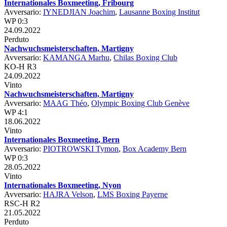
Internationales Boxmeeting, Fribourg
Avversario:
IYNEDJIAN Joachim
,
Lausanne Boxing Institut
WP 0:3
24.09.2022
Perduto
Nachwuchsmeisterschaften, Martigny
Avversario:
KAMANGA Marhu
,
Chilas Boxing Club
KO-H R3
24.09.2022
Vinto
Nachwuchsmeisterschaften, Martigny
Avversario:
MAAG Théo
,
Olympic Boxing Club Genève
WP 4:1
18.06.2022
Vinto
Internationales Boxmeeting, Bern
Avversario:
PIOTROWSKI Tymon
,
Box Academy Bern
WP 0:3
28.05.2022
Vinto
Internationales Boxmeeting, Nyon
Avversario:
HAJRA Velson
,
LMS Boxing Payerne
RSC-H R2
21.05.2022
Perduto