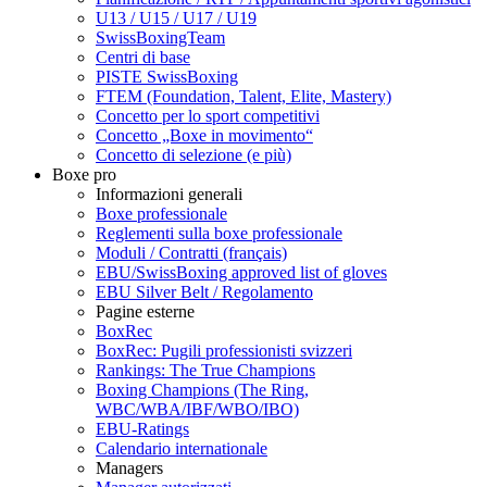
U13 / U15 / U17 / U19
SwissBoxingTeam
Centri di base
PISTE SwissBoxing
FTEM (Foundation, Talent, Elite, Mastery)
Concetto per lo sport competitivi
Concetto „Boxe in movimento“
Concetto di selezione (e più)
Boxe pro
Informazioni generali
Boxe professionale
Reglementi sulla boxe professionale
Moduli / Contratti (français)
EBU/SwissBoxing approved list of gloves
EBU Silver Belt / Regolamento
Pagine esterne
BoxRec
BoxRec: Pugili professionisti svizzeri
Rankings: The True Champions
Boxing Champions (The Ring,
WBC/WBA/IBF/WBO/IBO)
EBU-Ratings
Calendario internationale
Managers