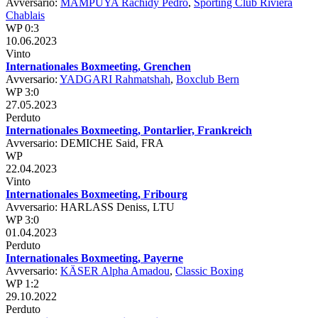
Avversario:
MAMPUYA Rachidy Pedro
,
Sporting Club Riviera
Chablais
WP 0:3
10.06.2023
Vinto
Internationales Boxmeeting, Grenchen
Avversario:
YADGARI Rahmatshah
,
Boxclub Bern
WP 3:0
27.05.2023
Perduto
Internationales Boxmeeting, Pontarlier, Frankreich
Avversario: DEMICHE Said, FRA
WP
22.04.2023
Vinto
Internationales Boxmeeting, Fribourg
Avversario: HARLASS Deniss, LTU
WP 3:0
01.04.2023
Perduto
Internationales Boxmeeting, Payerne
Avversario:
KÄSER Alpha Amadou
,
Classic Boxing
WP 1:2
29.10.2022
Perduto