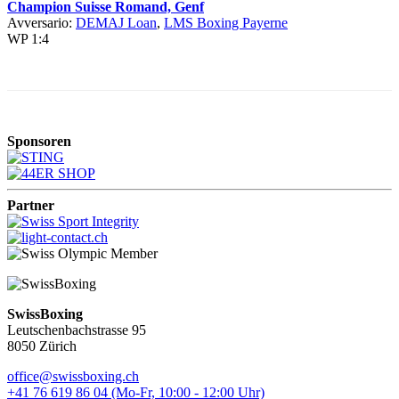
Champion Suisse Romand, Genf
Avversario:
DEMAJ Loan
,
LMS Boxing Payerne
WP 1:4
Sponsoren
Partner
SwissBoxing
Leutschenbachstrasse 95
8050 Zürich
office@swissboxing.ch
+41 76 619 86 04 (Mo-Fr, 10:00 - 12:00 Uhr)