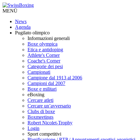
MENÜ
News
Agenda
Pugilato olimpico
Informazioni generali
Boxe olympica
Etica e antidoping
Athlete's Corner
Coache's Corner
Categorie dei pesi
Campionati
Campione dal 1913 al 2006
Campioni dal 2007
Boxe e militari
eBoxing
Cercare atleti
Cercare un’avversario
Clubs di boxe
Boxmeetings
Robert Nicolet-Trophy
Login
Sport competitivi
Planificazione / RTP / Appuntamenti sportivi agonistici