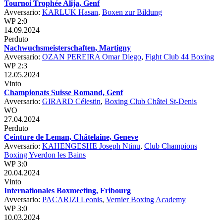
Tournoi Trophée Alija, Genf
Avversario:
KARLUK Hasan
,
Boxen zur Bildung
WP 2:0
14.09.2024
Perduto
Nachwuchsmeisterschaften, Martigny
Avversario:
OZAN PEREIRA Omar Diego
,
Fight Club 44 Boxing
WP 2:3
12.05.2024
Vinto
Championats Suisse Romand, Genf
Avversario:
GIRARD Célestin
,
Boxing Club Châtel St-Denis
WO
27.04.2024
Perduto
Ceinture de Leman, Châtelaine, Geneve
Avversario:
KAHENGESHE Joseph Ntinu
,
Club Champions
Boxing Yverdon les Bains
WP 3:0
20.04.2024
Vinto
Internationales Boxmeeting, Fribourg
Avversario:
PACARIZI Leonis
,
Vernier Boxing Academy
WP 3:0
10.03.2024