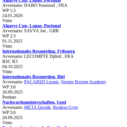
Algarve Cup, Lagao, Portugal
Avversario: DABO Youssouf , FRA
WP 1:3
24.01.2026
Vinto
Algarve Cup, Lagao, Portugal
Avversario: SAVVA Joe , GBR
WP 2:3
01.11.2025
Vinto
Internationales Boxmeeting, Fribourg
Avversario: LECOMPTE Djibril , FRA
RSC R3
04.10.2025
Vinto
Internationales Boxmeeting, Biel
Avversario:
PACARIZI Leonis
,
Vernier Boxing Academy
WP 3:0
20.09.2025
Perduto
Nachwuchsmeisterschaften, Genf
Avversario:
META Davide
,
Restless Gym
WP 5:0
20.09.2025
Vinto