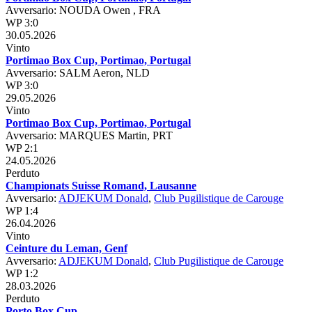
Avversario: NOUDA Owen , FRA
WP 3:0
30.05.2026
Vinto
Portimao Box Cup, Portimao, Portugal
Avversario: SALM Aeron, NLD
WP 3:0
29.05.2026
Vinto
Portimao Box Cup, Portimao, Portugal
Avversario: MARQUES Martin, PRT
WP 2:1
24.05.2026
Perduto
Championats Suisse Romand, Lausanne
Avversario:
ADJEKUM Donald
,
Club Pugilistique de Carouge
WP 1:4
26.04.2026
Vinto
Ceinture du Leman, Genf
Avversario:
ADJEKUM Donald
,
Club Pugilistique de Carouge
WP 1:2
28.03.2026
Perduto
Porto Box Cup