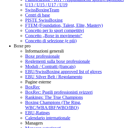
U13 / U15 / U17 / U19
SwissBoxingTeam
Centri di base
PISTE SwissBoxing
FTEM (Foundation, Talent, Elite, Mastery)
Concetto per lo sport competitivi
Concetto „Boxe in movimento“
Concetto di selezione (e più)
Boxe pro
Informazioni generali
Boxe professionale
Reglementi sulla boxe professionale
Moduli / Contratti (français)
EBU/SwissBoxing approved list of gloves
EBU Silver Belt / Regolamento
Pagine esterne
BoxRec
BoxRec: Pugili professionisti svizzeri
Rankings: The True Champions
Boxing Champions (The Ring,
WBC/WBA/IBF/WBO/IBO)
EBU-Ratings
Calendario internationale
Managers