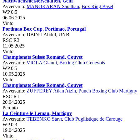
Nachwuchsmeisterschaften, Genf
Avversario:
MANOKARAN Sapithan
,
Box Ring Basel
WP 0:5
06.06.2025
Vinto
Portimao Box Cup, Portimao, Portugal
Avversario: DBINIJ Abdul, UNB
RSC R3
11.05.2025
Vinto
Championats Suisse Romand, Couvet
Avversario:
VIOLA Gianni
,
Boxing Club Genevois
WP 0:5
10.05.2025
Vinto
Championats Suisse Romand, Couvet
Avversario:
ZUFFEREY Atlan Atzin
,
Punch Boxing Club Martigny
RSC R1
20.04.2025
Perduto
La Ceinture le Leman, Martigny
Avversario:
TEBENKO Stavr
,
Club Pugilistique de Carouge
WP 0:3
19.04.2025
Vinto