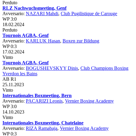
Perduto
RLZ Nachwuchsmeeting, Genf
Avversario:
NAZARI Mahdi
,
Club Pugilistique de Carouge
WP 3:0
18.02.2024
Perduto
Tournois AGBA, Genf
Avversario:
KARLUK Hasan
,
Boxen zur Bildung
WP 0:3
17.02.2024
Vinto
Tournois AGBA, Genf
Avversario:
BOGUSHEVSKYY Dinis
,
Club Champions Boxing
Yverdon les Bains
AB R1
25.11.2023
Vinto
Internationales Boxmeeting, Bern
Avversario:
PACARIZI Leonis
,
Vernier Boxing Academy
WP 3:0
14.10.2023
Vinto
Internationales Boxmeeting, Chatelaine
Avversario:
RIZA Ramabaja
,
Vernier Boxing Academy
WP 0:3