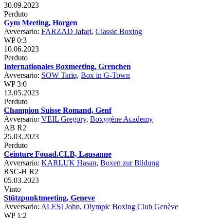
30.09.2023
Perduto
Gym Meeting, Horgen
Avversario:
FARZAD Jafari
,
Classic Boxing
WP 0:3
10.06.2023
Perduto
Internationales Boxmeeting, Grenchen
Avversario:
SOW Tariq
,
Box in G-Town
WP 3:0
13.05.2023
Perduto
Champion Suisse Romand, Genf
Avversario:
VEIL Gregory
,
Boxygène Academy
AB R2
25.03.2023
Perduto
Ceinture Fouad.CLB, Lausanne
Avversario:
KARLUK Hasan
,
Boxen zur Bildung
RSC-H R2
05.03.2023
Vinto
Stützpunktmeeting, Geneve
Avversario:
ALESI John
,
Olympic Boxing Club Genève
WP 1:2