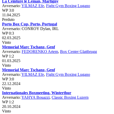
La Ceinture le Leman, Martigny
Avversario:
YILMAZ Efe
,
Fight Gym Boxing Lugano
WP 3:0
11.04.2025
Perduto
Porto Box Cup, Porto, Portugal
Avversario: CONROY Dylan, IRL
WP 0:3
02.03.2025
Vinto
Memorial Marc Tschanz, Genf
Avversario:
FEDORENKO Artem
,
Box Center Glattbrugg
WP 1:2
01.03.2025
Vinto
Memorial Marc Tschanz, Genf
Avversario:
YILMAZ Efe
,
Fight Gym Boxing Lugano
WP 3:0
22.12.2024
Vinto
Internationales Boxmeeting, Winterthur
Avversario:
YAHYA Bouazzi
,
Classic Boxing Luzern
WP 1:2
20.10.2024
Vinto