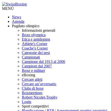
MENÜ
News
Agenda
Pugilato olimpico
Informazioni generali
Boxe olympica
Etica e antidoping
Athlete's Corner
Coache's Corner
Categorie dei pesi
Campionati
Campione dal 1913 al 2006
Campioni dal 2007
Boxe e militari
eBoxing
Cercare atleti
Cercare un’avversario
Clubs di boxe
Boxmeetings
Robert Nicolet-Trophy
Login
Sport competitivi
Planificazione / RTP / Appuntamenti sportivi agonistici