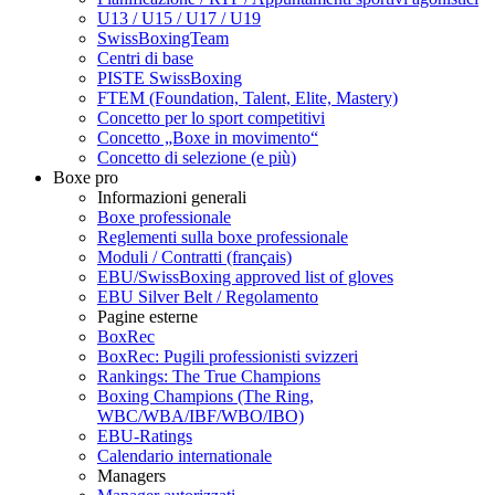
U13 / U15 / U17 / U19
SwissBoxingTeam
Centri di base
PISTE SwissBoxing
FTEM (Foundation, Talent, Elite, Mastery)
Concetto per lo sport competitivi
Concetto „Boxe in movimento“
Concetto di selezione (e più)
Boxe pro
Informazioni generali
Boxe professionale
Reglementi sulla boxe professionale
Moduli / Contratti (français)
EBU/SwissBoxing approved list of gloves
EBU Silver Belt / Regolamento
Pagine esterne
BoxRec
BoxRec: Pugili professionisti svizzeri
Rankings: The True Champions
Boxing Champions (The Ring,
WBC/WBA/IBF/WBO/IBO)
EBU-Ratings
Calendario internationale
Managers