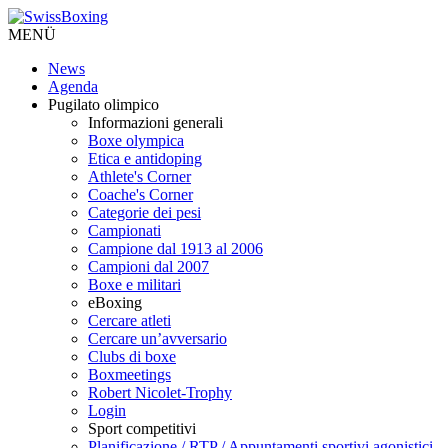
MENÜ
News
Agenda
Pugilato olimpico
Informazioni generali
Boxe olympica
Etica e antidoping
Athlete's Corner
Coache's Corner
Categorie dei pesi
Campionati
Campione dal 1913 al 2006
Campioni dal 2007
Boxe e militari
eBoxing
Cercare atleti
Cercare un’avversario
Clubs di boxe
Boxmeetings
Robert Nicolet-Trophy
Login
Sport competitivi
Planificazione / RTP / Appuntamenti sportivi agonistici