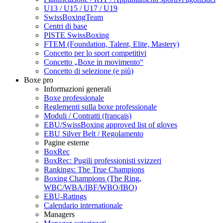
U13 / U15 / U17 / U19
SwissBoxingTeam
Centri di base
PISTE SwissBoxing
FTEM (Foundation, Talent, Elite, Mastery)
Concetto per lo sport competitivi
Concetto „Boxe in movimento“
Concetto di selezione (e più)
Boxe pro
Informazioni generali
Boxe professionale
Reglementi sulla boxe professionale
Moduli / Contratti (français)
EBU/SwissBoxing approved list of gloves
EBU Silver Belt / Regolamento
Pagine esterne
BoxRec
BoxRec: Pugili professionisti svizzeri
Rankings: The True Champions
Boxing Champions (The Ring,
WBC/WBA/IBF/WBO/IBO)
EBU-Ratings
Calendario internationale
Managers