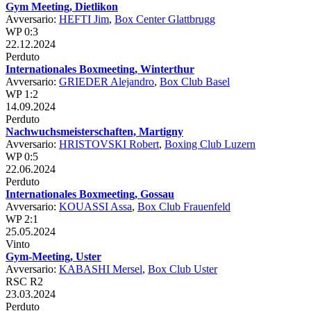
Gym Meeting, Dietlikon
Avversario:
HEFTI Jim
,
Box Center Glattbrugg
WP 0:3
22.12.2024
Perduto
Internationales Boxmeeting, Winterthur
Avversario:
GRIEDER Alejandro
,
Box Club Basel
WP 1:2
14.09.2024
Perduto
Nachwuchsmeisterschaften, Martigny
Avversario:
HRISTOVSKI Robert
,
Boxing Club Luzern
WP 0:5
22.06.2024
Perduto
Internationales Boxmeeting, Gossau
Avversario:
KOUASSI Assa
,
Box Club Frauenfeld
WP 2:1
25.05.2024
Vinto
Gym-Meeting, Uster
Avversario:
KABASHI Mersel
,
Box Club Uster
RSC R2
23.03.2024
Perduto