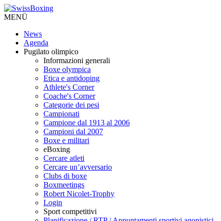
MENÜ
News
Agenda
Pugilato olimpico
Informazioni generali
Boxe olympica
Etica e antidoping
Athlete's Corner
Coache's Corner
Categorie dei pesi
Campionati
Campione dal 1913 al 2006
Campioni dal 2007
Boxe e militari
eBoxing
Cercare atleti
Cercare un’avversario
Clubs di boxe
Boxmeetings
Robert Nicolet-Trophy
Login
Sport competitivi
Planificazione / RTP / Appuntamenti sportivi agonistici