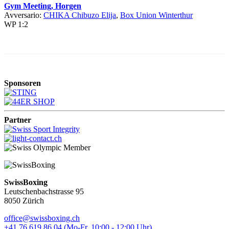
Gym Meeting, Horgen
Avversario:
CHIKA Chibuzo Elija
,
Box Union Winterthur
WP 1:2
Sponsoren
Partner
SwissBoxing
Leutschenbachstrasse 95
8050 Zürich
office@swissboxing.ch
+41 76 619 86 04 (Mo-Fr, 10:00 - 12:00 Uhr)