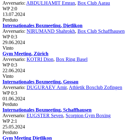
Avversario:
ABDULHAMIT Emran
,
Box Club Aarau
WP 2:0
13.07.2024
Perduto
Internationales Boxmeeting, Dietlikon
Avversario:
NIRUMAND Shahrokh
,
Box Club Schaffhausen
WP 0:3
29.06.2024
Vinto
Gym Meeting, Zürich
Avversario:
KOTRI Dion
,
Box Ring Basel
WP 0:3
22.06.2024
Vinto
Internationales Boxmeeting, Gossau
Avversario:
DUGURAEV Amir
,
Athletik Boxclub Zofingen
WP 0:3
01.06.2024
Perduto
Internationales Boxmeeting, Schaffhausen
Avversario:
EUGSTER Seven
,
Scorpion Gym Boxing
WP 2:1
25.05.2024
Perduto
Gym Meeting Dietlikon