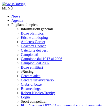
MENÜ
News
Agenda
Pugilato olimpico
Informazioni generali
Boxe olympica
Etica e antidoping
Athlete's Corner
Coache's Corner
Categorie dei pesi
Campionati
Campione dal 1913 al 2006
Campioni dal 2007
Boxe e militari
eBoxing
Cercare atleti
Cercare un’avversario
Clubs di boxe
Boxmeetings
Robert Nicolet-Trophy
Login
Sport competitivi
Planificazione / RTP / Appuntamenti sportivi agonistici