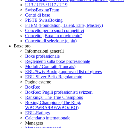
U13 / U15 / U17 / U19
SwissBoxingTeam
Centri di base
PISTE SwissBoxing
FTEM (Foundation, Talent, Elite, Mastery)
Concetto per lo sport competitivi
Concetto „Boxe in movimento“
Concetto di selezione (e più)
Boxe pro
Informazioni generali
Boxe professionale
Reglementi sulla boxe professionale
Moduli / Contratti (français)
EBU/SwissBoxing approved list of gloves
EBU Silver Belt / Regolamento
Pagine esterne
BoxRec
BoxRec: Pugili professionisti svizzeri
Rankings: The True Champions
Boxing Champions (The Ring,
WBC/WBA/IBF/WBO/IBO)
EBU-Ratings
Calendario internationale
Managers