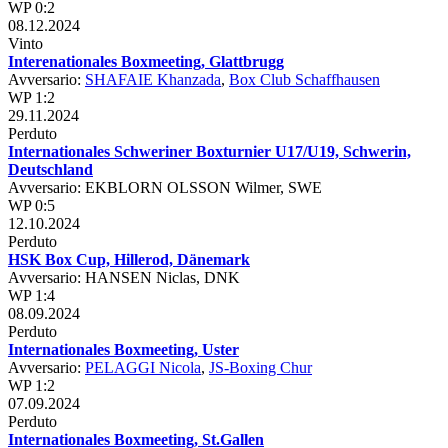
WP 0:2
08.12.2024
Vinto
Interenationales Boxmeeting, Glattbrugg
Avversario:
SHAFAIE Khanzada
,
Box Club Schaffhausen
WP 1:2
29.11.2024
Perduto
Internationales Schweriner Boxturnier U17/U19, Schwerin,
Deutschland
Avversario: EKBLORN OLSSON Wilmer, SWE
WP 0:5
12.10.2024
Perduto
HSK Box Cup, Hillerod, Dänemark
Avversario: HANSEN Niclas, DNK
WP 1:4
08.09.2024
Perduto
Internationales Boxmeeting, Uster
Avversario:
PELAGGI Nicola
,
JS-Boxing Chur
WP 1:2
07.09.2024
Perduto
Internationales Boxmeeting, St.Gallen