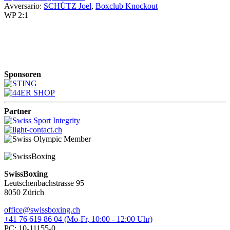
Avversario:
SCHÜTZ Joel
,
Boxclub Knockout
WP 2:1
Sponsoren
Partner
SwissBoxing
Leutschenbachstrasse 95
8050 Zürich
office@swissboxing.ch
+41 76 619 86 04 (Mo-Fr, 10:00 - 12:00 Uhr)
PC: 10-11155-0