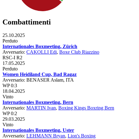
Combattimenti
25.10.2025
Perduto
Internationales Boxmeeting, Zürich
Avversario:
CAKOLLI Edi
,
Boxe Club Riazzino
RSC-I R2
17.05.2025
Perduto
Women Heidiland Cup, Bad Ragaz
Avversario: BENASER Aslam, ITA
WP 0:3
18.04.2025
Vinto
Internationales Boxmeeting, Bern
Avversario:
MARTIN Ivan
,
Boxing Kings Boxring Bern
WP 0:2
29.03.2025
Vinto
Internationales Boxmeeting, Uster
Avversario:
LEHMANN Bryan
,
Lion's Boxing