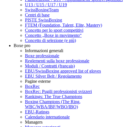
U13 / U15 / U17 / U19
SwissBoxingTeam
Centri di base
PISTE SwissBoxing
FTEM (Foundation, Talent, Elite, Mastery)
Concetto per lo sport competitivi
Concetto „Boxe in movimento“
Concetto di selezione (e più)
Boxe pro
Informazioni generali
Boxe professionale
Reglementi sulla boxe professionale
Moduli / Contratti (français)
EBU/SwissBoxing approved list of gloves
EBU Silver Belt / Regolamento
Pagine esterne
BoxRec
BoxRec: Pugili professionisti svizzeri
Rankings: The True Champions
Boxing Champions (The Ring,
WBC/WBA/IBF/WBO/IBO)
EBU-Ratings
Calendario internationale
Managers