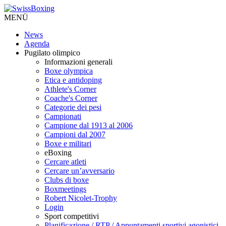
MENÜ
News
Agenda
Pugilato olimpico
Informazioni generali
Boxe olympica
Etica e antidoping
Athlete's Corner
Coache's Corner
Categorie dei pesi
Campionati
Campione dal 1913 al 2006
Campioni dal 2007
Boxe e militari
eBoxing
Cercare atleti
Cercare un’avversario
Clubs di boxe
Boxmeetings
Robert Nicolet-Trophy
Login
Sport competitivi
Planificazione / RTP / Appuntamenti sportivi agonistici