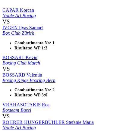
CAPAR Korcan
Noble Art Boxing
VS
IVGEN Ilyas Samuel
Box Club Zürich
Combattimento No: 1
Risultato: WP 1:2
BOSSART Kevin
Boxing Club March
VS
BOSSARD Valentin
Boxing Kings Boxring Bern
Combattimento No: 2
Risultato: WP 3:0
VRAHASOTAKIS Rea
Boxteam Basel
VS
ROHRER-HUNGERBÜHLER Stefanie Maria
Noble Art Boxing