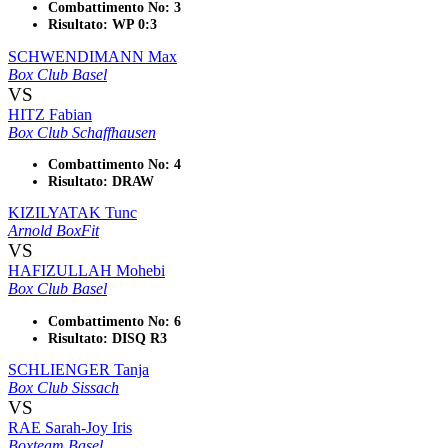
Combattimento No: 3
Risultato: WP 0:3
SCHWENDIMANN Max
Box Club Basel
VS
HITZ Fabian
Box Club Schaffhausen
Combattimento No: 4
Risultato: DRAW
KIZILYATAK Tunc
Arnold BoxFit
VS
HAFIZULLAH Mohebi
Box Club Basel
Combattimento No: 6
Risultato: DISQ R3
SCHLIENGER Tanja
Box Club Sissach
VS
RAE Sarah-Joy Iris
Boxteam Basel