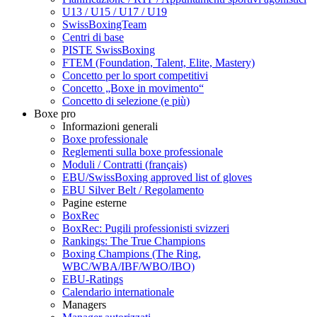
U13 / U15 / U17 / U19
SwissBoxingTeam
Centri di base
PISTE SwissBoxing
FTEM (Foundation, Talent, Elite, Mastery)
Concetto per lo sport competitivi
Concetto „Boxe in movimento“
Concetto di selezione (e più)
Boxe pro
Informazioni generali
Boxe professionale
Reglementi sulla boxe professionale
Moduli / Contratti (français)
EBU/SwissBoxing approved list of gloves
EBU Silver Belt / Regolamento
Pagine esterne
BoxRec
BoxRec: Pugili professionisti svizzeri
Rankings: The True Champions
Boxing Champions (The Ring,
WBC/WBA/IBF/WBO/IBO)
EBU-Ratings
Calendario internationale
Managers