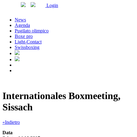
Login
News
Agenda
Pugilato olimpico
Boxe pro
Light-Contact
Swissboxing
Internationales Boxmeeting,
Sissach
«Indietro
Data