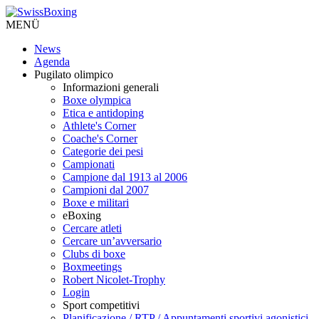
MENÜ
News
Agenda
Pugilato olimpico
Informazioni generali
Boxe olympica
Etica e antidoping
Athlete's Corner
Coache's Corner
Categorie dei pesi
Campionati
Campione dal 1913 al 2006
Campioni dal 2007
Boxe e militari
eBoxing
Cercare atleti
Cercare un’avversario
Clubs di boxe
Boxmeetings
Robert Nicolet-Trophy
Login
Sport competitivi
Planificazione / RTP / Appuntamenti sportivi agonistici