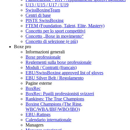
U13 / U15 / U17 / U19
SwissBoxingTeam
Centri di base
PISTE SwissBoxing
FTEM (Foundation, Talent, Elite, Mastery)
Concetto per lo sport competitivi
Concetto „Boxe in movimento“
Concetto di selezione (e più)
Boxe pro
Informazioni generali
Boxe professionale
Reglementi sulla boxe professionale
Moduli / Contratti (français)
EBU/SwissBoxing approved list of gloves
EBU Silver Belt / Regolamento
Pagine esterne
BoxRec
BoxRec: Pugili professionisti svizzeri
Rankings: The True Champions
Boxing Champions (The Ring,
WBC/WBA/IBF/WBO/IBO)
EBU-Ratings
Calendario internationale
Managers