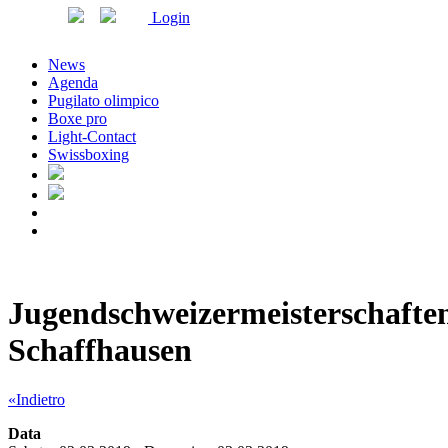
Login
News
Agenda
Pugilato olimpico
Boxe pro
Light-Contact
Swissboxing
Jugendschweizermeisterschafte
Schaffhausen
«Indietro
Data