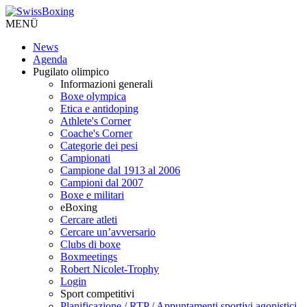
MENÜ
News
Agenda
Pugilato olimpico
Informazioni generali
Boxe olympica
Etica e antidoping
Athlete's Corner
Coache's Corner
Categorie dei pesi
Campionati
Campione dal 1913 al 2006
Campioni dal 2007
Boxe e militari
eBoxing
Cercare atleti
Cercare un’avversario
Clubs di boxe
Boxmeetings
Robert Nicolet-Trophy
Login
Sport competitivi
Planificazione / RTP / Appuntamenti sportivi agonistici