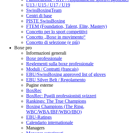
U13 / U15 / U17 / U19
SwissBoxingTeam
Centri di base
PISTE SwissBoxing
FTEM (Foundation, Talent, Elite, Mastery)
Concetto per lo sport competitivi
Concetto „Boxe in movimento“
Concetto di selezione (e più)
Boxe pro
Informazioni generali
Boxe professionale
Reglementi sulla boxe professionale
Moduli / Contratti (français)
EBU/SwissBoxing approved list of gloves
EBU Silver Belt / Regolamento
Pagine esterne
BoxRec
BoxRec: Pugili professionisti svizzeri
Rankings: The True Champions
Boxing Champions (The Ring,
WBC/WBA/IBF/WBO/IBO)
EBU-Ratings
Calendario internationale
Managers