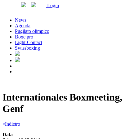
Login
News
Agenda
Pugilato olimpico
Boxe pro
Light-Contact
Swissboxing
Internationales Boxmeeting,
Genf
«Indietro
Data