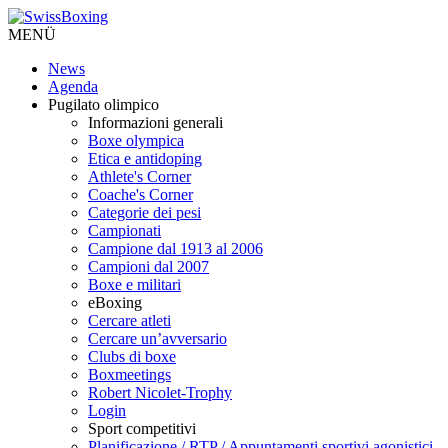
MENÜ
News
Agenda
Pugilato olimpico
Informazioni generali
Boxe olympica
Etica e antidoping
Athlete's Corner
Coache's Corner
Categorie dei pesi
Campionati
Campione dal 1913 al 2006
Campioni dal 2007
Boxe e militari
eBoxing
Cercare atleti
Cercare un’avversario
Clubs di boxe
Boxmeetings
Robert Nicolet-Trophy
Login
Sport competitivi
Planificazione / RTP / Appuntamenti sportivi agonistici