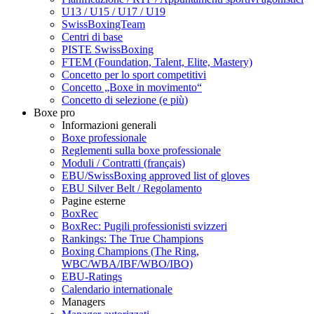
U13 / U15 / U17 / U19
SwissBoxingTeam
Centri di base
PISTE SwissBoxing
FTEM (Foundation, Talent, Elite, Mastery)
Concetto per lo sport competitivi
Concetto „Boxe in movimento“
Concetto di selezione (e più)
Boxe pro
Informazioni generali
Boxe professionale
Reglementi sulla boxe professionale
Moduli / Contratti (français)
EBU/SwissBoxing approved list of gloves
EBU Silver Belt / Regolamento
Pagine esterne
BoxRec
BoxRec: Pugili professionisti svizzeri
Rankings: The True Champions
Boxing Champions (The Ring,
WBC/WBA/IBF/WBO/IBO)
EBU-Ratings
Calendario internationale
Managers