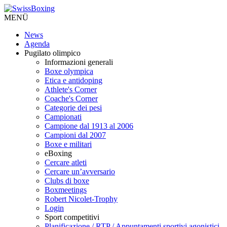
MENÜ
News
Agenda
Pugilato olimpico
Informazioni generali
Boxe olympica
Etica e antidoping
Athlete's Corner
Coache's Corner
Categorie dei pesi
Campionati
Campione dal 1913 al 2006
Campioni dal 2007
Boxe e militari
eBoxing
Cercare atleti
Cercare un’avversario
Clubs di boxe
Boxmeetings
Robert Nicolet-Trophy
Login
Sport competitivi
Planificazione / RTP / Appuntamenti sportivi agonistici