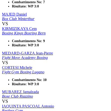
Combattimento No: 7
Risultato: WP 3:0
MAJED Daniel
Box Club Winterthur
VS
KIRMIZIKAYA Cem
Boxing Kings Boxring Bern
Combattimento No: 9
Risultato: WP 3:0
MEDARD-GARZA Jean-Pierre
Fight Move Academy Boxing
VS
CORTESI Michele
Fight Gym Boxing Lugano
Combattimento No: 10
Risultato: WP 3:0
MUBAREZ Jamalzada
Boxe Club Riazzino
VS
IAQUINTA PASCOAL Antonio
Restless Gym