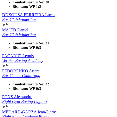
Combattimento No: 30
Risultato: WP 1:2
DE SOUSA FERREIRA Lucas
Box Club Winterthur
VS
MAJED Daniel
Box Club Winterthur
Combattimento No: 31
Risultato: WP 0:3
PACARIZI Leonis
Vernier Boxing Academy
VS
FEDORENKO Artem
Box Center Glattbrugg
Combattimento No: 32
Risultato: WP 0:3
PONS Alessandro
Fight Gym Boxing Lugano
VS
MEDARD-GARZA Jean-Pierre
Fight Move Academy Boxing