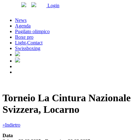
Login
News
Agenda
Pugilato olimpico
Boxe pro
Light-Contact
Swissboxing
Torneio La Cintura Nazionale
Svizzera, Locarno
«Indietro
Data