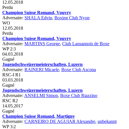
12.05.2018
Perdu
Champion Suisse Romand, Vouvry
Adversaire:
SHALA Edvin
,
Boxing Club Nyon
WO
12.05.2018
Perdu
Champion Suisse Romand, Vouvry
Adversaire:
MARTINS George
,
Club Lausannois de Boxe
WP 2:3
04.03.2018
Gagné
Jugendschweizermeisterschaften, Luzern
Adversaire:
RAINERI Micaele
,
Boxe Club Ascona
RSC-I R1
03.03.2018
Gagné
Jugendschweizermeisterschaften, Luzern
Adversaire:
ANSELMI Simon
,
Boxe Club Riazzino
RSC R2
14.05.2017
Gagné
Champion Suisse Romand, Martigny
Adversaire:
CARNEIRO DE AGUIAR Alexandre
,
unbekannt
WP 3:2