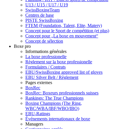
U13 / U15 / U17 / U19
SwissBoxingTeam
Centres de base
PISTE SwissBoxing
FTEM (Foundation, Talent, Elite, Matery)
Concept pour le Sport de compétition (et plus)
Concept pour „La boxe en mouvement“
Concept de sélection
Boxe pro
Informations générales
La boxe professionelle
Règlement sur la boxe professionelle
Formulaires / Contrats
EBU/SwissBoxing approved list of gloves
EBU Silver Belt / Règlement
Pages externes
BoxRec
BoxRec: Boxeurs professionnels suisses
Rankings: The True Champions
Boxing Champions (The Ring,
WBC/WBA/IBF/WBO/IBO)
EBU-Ratings
Événements internationaux de boxe
Managers