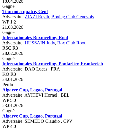
18.04.2026
Gagné
Tournoi à quatre, Genf
Adversaire:
ZIAZI Reyth
,
Boxing Club Genevois
WP 1:2
21.03.2026
Gagné
Internationales Boxmeeting, Root
Adversaire:
HUSSAIN Judy
,
Box Club Root
RSC R3
28.02.2026
Gagné
Internationales Boxmeeting, Pontarlier, Frankreich
Adversaire: DAO Lucas , FRA
KO R3
24.01.2026
Perdu
Algarve Cup, Lagao, Portugal
Adversaire: AYITEVI Hornel , BEL
WP 5:0
23.01.2026
Gagné
Algarve Cup, Lagao, Portugal
Adversaire: SEMEDO Claudio , CPV
WP 4:0