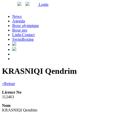
Login
News
Agenda
Boxe olympique
Boxe pro
Light-Contact
SwissBoxing
KRASNIQI Qendrim
«Retour
Licence No
112463
Nom
KRASNIQI Qendrim