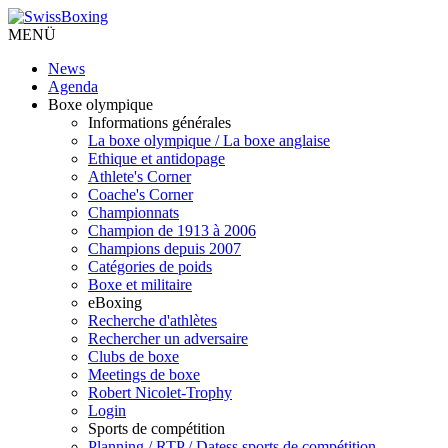
MENÜ
News
Agenda
Boxe olympique
Informations générales
La boxe olympique / La boxe anglaise
Ethique et antidopage
Athlete's Corner
Coache's Corner
Championnats
Champion de 1913 à 2006
Champions depuis 2007
Catégories de poids
Boxe et militaire
eBoxing
Recherche d'athlètes
Rechercher un adversaire
Clubs de boxe
Meetings de boxe
Robert Nicolet-Trophy
Login
Sports de compétition
Planning / RTP / Datess sports de compétition