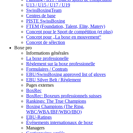
U13 / U15 / U17 / U19
SwissBoxingTeam
Centres de base
PISTE SwissBoxing
FTEM (Foundation, Talent, Elite, Matery)
Concept pour le Sport de compétition (et plus)
Concept pour „La boxe en mouvement“
Concept de sélection
Boxe pro
Informations générales
La boxe professionelle
Règlement sur la boxe professionelle
Formulaires / Contrats
EBU/SwissBoxing approved list of gloves
EBU Silver Belt / Règlement
Pages externes
BoxRec
BoxRec: Boxeurs professionnels suisses
Rankings: The True Champions
Boxing Champions (The Ring,
WBC/WBA/IBF/WBO/IBO)
EBU-Ratings
Événements internationaux de boxe
Managers