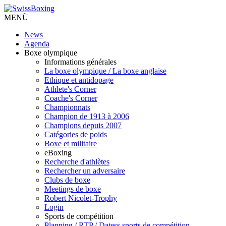
MENÜ
News
Agenda
Boxe olympique
Informations générales
La boxe olympique / La boxe anglaise
Ethique et antidopage
Athlete's Corner
Coache's Corner
Championnats
Champion de 1913 à 2006
Champions depuis 2007
Catégories de poids
Boxe et militaire
eBoxing
Recherche d'athlètes
Rechercher un adversaire
Clubs de boxe
Meetings de boxe
Robert Nicolet-Trophy
Login
Sports de compétition
Planning / RTP / Datess sports de compétition